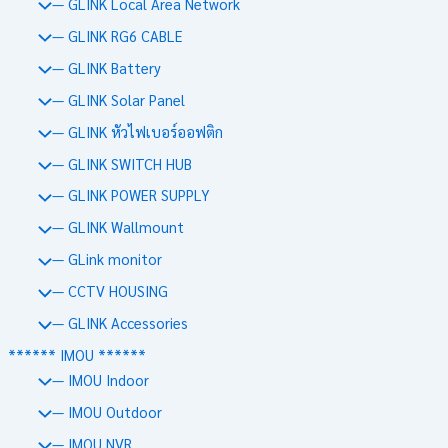
— GLINK Local Area Network
— GLINK RG6 CABLE
— GLINK Battery
— GLINK Solar Panel
— GLINK หัวไฟเบอร์ออฟติก
— GLINK SWITCH HUB
— GLINK POWER SUPPLY
— GLINK Wallmount
— GLink monitor
— CCTV HOUSING
— GLINK Accessories
****** IMOU ******
— IMOU Indoor
— IMOU Outdoor
— IMOU NVR