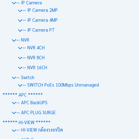
— IP Camera
— IP Camera 2MP
— IP Camera 4MP
— IP Camera PT
— NVR
— NVR 4CH
— NVR 8CH
— NVR 16CH
— Switch
— SWITCH PoEs 100Mbps Unmanaged
****** APC ******
— APC BackUPS
— APC PLUG SURGE
****** HI-VIEW ******
— HI-VIEW กล้องวงจรปิด