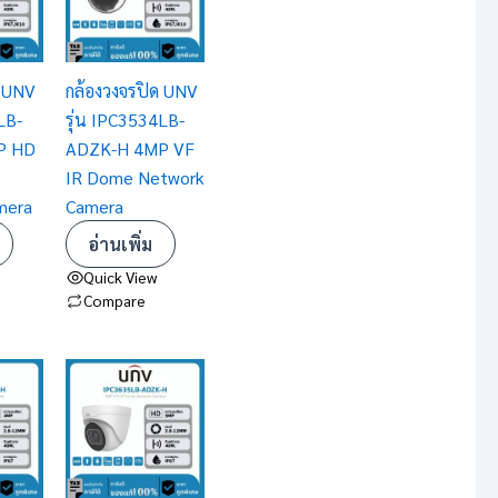
ด UNV
กล้องวงจรปิด UNV
LB-
รุ่น IPC3534LB-
P HD
ADZK-H 4MP VF
IR Dome Network
mera
Camera
อ่านเพิ่ม
Quick View
Compare