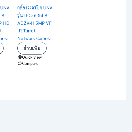
ด UNV
กล้องวงจรปิด UNV
LB-
รุ่น IPC3635LB-
P HD
ADZK-H 5MP VF
l
IR Turret
mera
Network Camera
อ่านเพิ่ม
Quick View
Compare