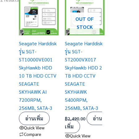
OUT OF
STOCK
Seagate Harddisk
Seagate Harddisk
รุ่น SGT-
รุ่น SGT-
ST10000VE001
ST2000VX017
SkyHawkb HDD
SkyHawkb HDD 2
10 TB HDD CCTV
TB HDD CCTV
SEAGATE
SEAGATE
SKYHAWK AI
SKYHAWK
7200RPM,
5400RPM,
256MB, SATA-3
256MB, SATA-3
อ่านเพิ่ม
อ่าน
฿
2,490.00
เพิ่ม
Quick View
Compare
Quick View