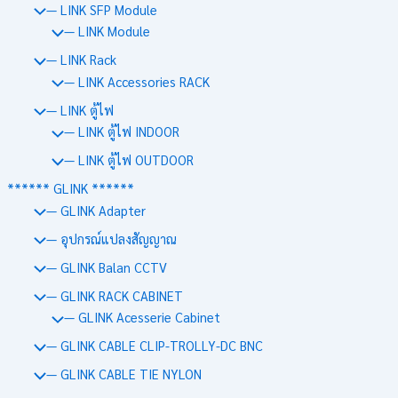
— LINK SFP Module
— LINK Module
— LINK Rack
— LINK Accessories RACK
— LINK ตู้ไฟ
— LINK ตู้ไฟ INDOOR
— LINK ตู้ไฟ OUTDOOR
****** GLINK ******
— GLINK Adapter
— อุปกรณ์แปลงสัญญาณ
— GLINK Balan CCTV
— GLINK RACK CABINET
— GLINK Acesserie Cabinet
— GLINK CABLE CLIP-TROLLY-DC BNC
— GLINK CABLE TIE NYLON