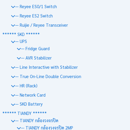
— Reyee ES0/1 Switch
— Reyee ES2 Switch
— Ruijie / Reyee Transceiver
****** SKD ******
— UPS
— Fridge Guard
— AVR Stabilizer
— Line Interactive with Stabilizer
— True On-Line Double Conversion
— HR (Rack)
— Network Card
— SKD Battery
****** TIANDY ******
— TIANDY กล้องวงจรปิด
— TIANDY กล้องวงจรปิด 2MP