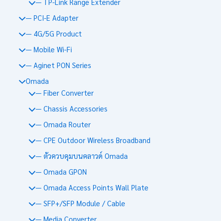
— TP-Link Range Extender
— PCI-E Adapter
— 4G/5G Product
— Mobile Wi-Fi
— Aginet PON Series
Omada
— Fiber Converter
— Chassis Accessories
— Omada Router
— CPE Outdoor Wireless Broadband
— ตัวควบคุมบนคลาวด์ Omada
— Omada GPON
— Omada Access Points Wall Plate
— SFP+/SFP Module / Cable
— Media Converter