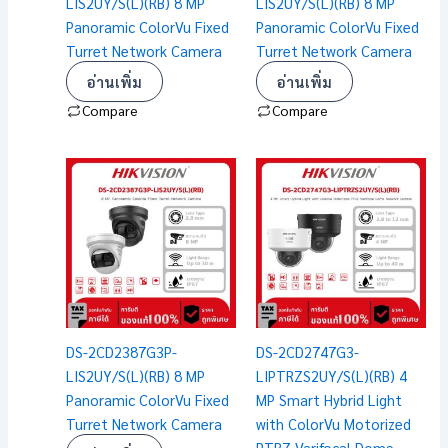
LIS2UY/S(L)(RB) 8 MP
LIS2UY/S(L)(RB) 8 MP
Panoramic ColorVu Fixed
Panoramic ColorVu Fixed
Turret Network Camera
Turret Network Camera
อ่านเพิ่ม
อ่านเพิ่ม
Compare
Compare
DS-2CD2387G3P-
DS-2CD2747G3-
LIS2UY/S(L)(RB) 8 MP
LIPTRZS2UY/S(L)(RB) 4
Panoramic ColorVu Fixed
MP Smart Hybrid Light
Turret Network Camera
with ColorVu Motorized
PTRZ Varifocal Dome