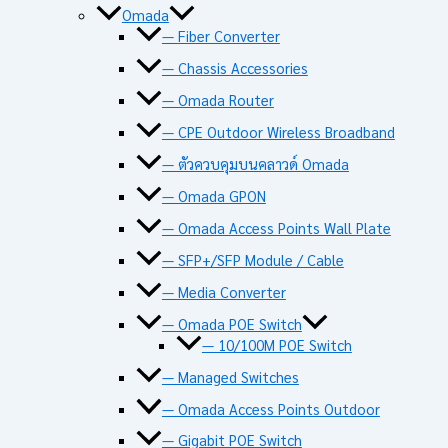
Omada
— Fiber Converter
— Chassis Accessories
— Omada Router
— CPE Outdoor Wireless Broadband
— ตัวควบคุมบนคลาวด์ Omada
— Omada GPON
— Omada Access Points Wall Plate
— SFP+/SFP Module / Cable
— Media Converter
— Omada POE Switch
— 10/100M POE Switch
— Managed Switches
— Omada Access Points Outdoor
— Gigabit POE Switch