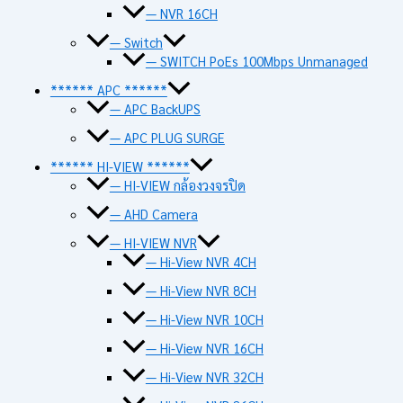
— NVR 16CH
— Switch
— SWITCH PoEs 100Mbps Unmanaged
****** APC ******
— APC BackUPS
— APC PLUG SURGE
****** HI-VIEW ******
— HI-VIEW กล้องวงจรปิด
— AHD Camera
— HI-VIEW NVR
— Hi-View NVR 4CH
— Hi-View NVR 8CH
— Hi-View NVR 10CH
— Hi-View NVR 16CH
— Hi-View NVR 32CH