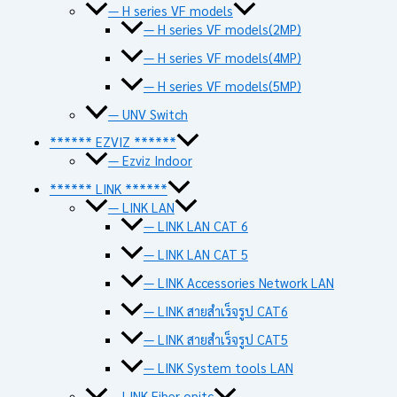
— H series VF models
— H series VF models(2MP)
— H series VF models(4MP)
— H series VF models(5MP)
— UNV Switch
****** EZVIZ ******
— Ezviz Indoor
****** LINK ******
— LINK LAN
— LINK LAN CAT 6
— LINK LAN CAT 5
— LINK Accessories Network LAN
— LINK สายสำเร็จรูป CAT6
— LINK สายสำเร็จรูป CAT5
— LINK System tools LAN
— LINK Fiber opitc