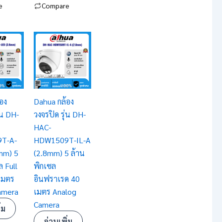
e
Compare
อง
Dahua กล้อง
่น DH-
วงจรปิด รุ่น DH-
HAC-
T-A-
HDW1509T-IL-A
mm) 5
(2.8mm) 5 ล้าน
ล Full
พิกเซล
เมตร
อินฟราเรด 40
amera
เมตร Analog
Camera
่ม
อ่านเพิ่ม