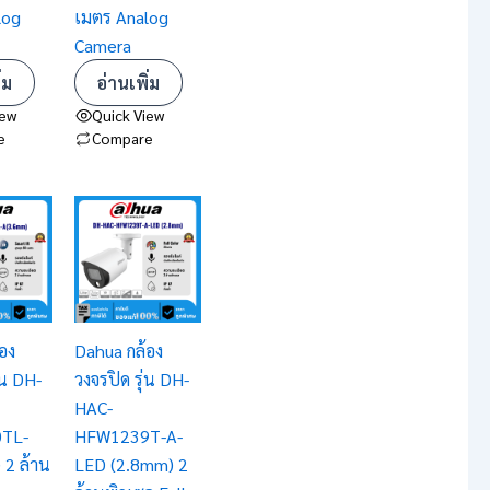
log
เมตร Analog
Camera
่ม
อ่านเพิ่ม
iew
Quick View
e
Compare
อง
Dahua กล้อง
่น DH-
วงจรปิด รุ่น DH-
HAC-
TL-
HFW1239T-A-
 2 ล้าน
LED (2.8mm) 2