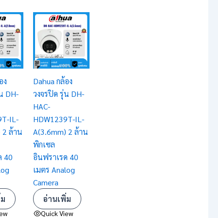
อง
Dahua กล้อง
่น DH-
วงจรปิด รุ่น DH-
HAC-
T-IL-
HDW1239T-IL-
 2 ล้าน
A(3.6mm) 2 ล้าน
พิกเซล
ด 40
อินฟราเรด 40
log
เมตร Analog
Camera
่ม
อ่านเพิ่ม
iew
Quick View