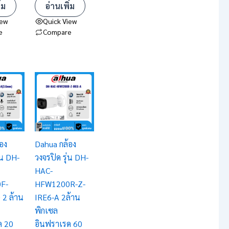
่ม
อ่านเพิ่ม
iew
Quick View
e
Compare
อง
Dahua กล้อง
่น DH-
วงจรปิด รุ่น DH-
HAC-
F-
HFW1200R-Z-
 2 ล้าน
IRE6-A 2ล้าน
พิกเซล
ด 20
อินฟราเรด 60