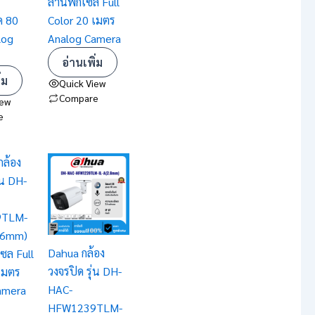
ล้านพิกเซล Full
ด 80
Color 20 เมตร
log
Analog Camera
อ่านเพิ่ม
่ม
Quick View
Compare
iew
e
Dahua กล้อง
วงจรปิด รุ่น DH-
HAC-
HFW1239TLM-