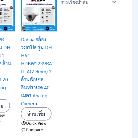
อง
Dahua กล้อง
่น DH-
วงจรปิด รุ่น DH-
21
HAC-
 ล้าน
HDBW1239RA-
IL-A(2.8mm) 2
ด 20
ล้านพิกเซล
log
อินฟราเรด 40
เมตร Analog
Camera
่ม
อ่านเพิ่ม
iew
e
Quick View
Compare