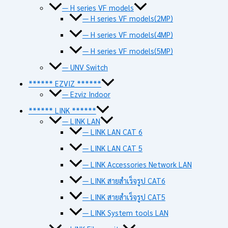
— H series VF models
— H series VF models(2MP)
— H series VF models(4MP)
— H series VF models(5MP)
— UNV Switch
****** EZVIZ ******
— Ezviz Indoor
****** LINK ******
— LINK LAN
— LINK LAN CAT 6
— LINK LAN CAT 5
— LINK Accessories Network LAN
— LINK สายสำเร็จรูป CAT6
— LINK สายสำเร็จรูป CAT5
— LINK System tools LAN