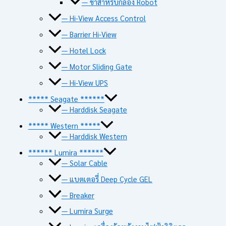
— ขาสำหรับกล้อง Robot
— Hi-View Access Control
— Barrier Hi-View
— Hotel Lock
— Motor Sliding Gate
— Hi-View UPS
***** Seagate ******
— Harddisk Seagate
***** Western *****
— Harddisk Western
****** Lumira ******
— Solar Cable
— แบตเตอรี่ Deep Cycle GEL
— Breaker
— Lumira Surge