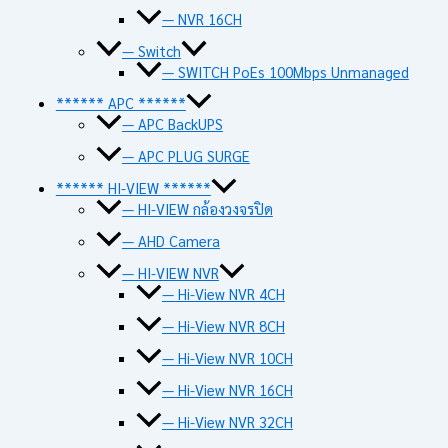
— NVR 16CH
— Switch
— SWITCH PoEs 100Mbps Unmanaged
****** APC ******
— APC BackUPS
— APC PLUG SURGE
****** HI-VIEW ******
— HI-VIEW กล้องวงจรปิด
— AHD Camera
— HI-VIEW NVR
— Hi-View NVR 4CH
— Hi-View NVR 8CH
— Hi-View NVR 10CH
— Hi-View NVR 16CH
— Hi-View NVR 32CH