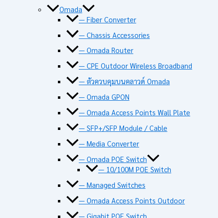
Omada
— Fiber Converter
— Chassis Accessories
— Omada Router
— CPE Outdoor Wireless Broadband
— ตัวควบคุมบนคลาวด์ Omada
— Omada GPON
— Omada Access Points Wall Plate
— SFP+/SFP Module / Cable
— Media Converter
— Omada POE Switch
— 10/100M POE Switch
— Managed Switches
— Omada Access Points Outdoor
— Gigabit POE Switch