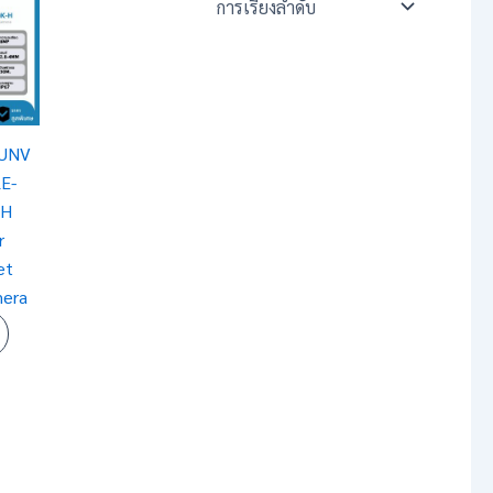
 UNV
LE-
-H
r
et
era