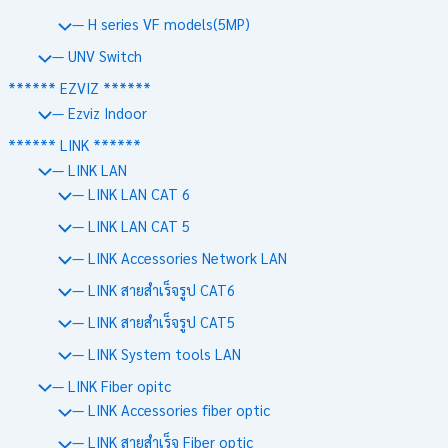
— H series VF models(5MP)
— UNV Switch
****** EZVIZ ******
— Ezviz Indoor
****** LINK ******
— LINK LAN
— LINK LAN CAT 6
— LINK LAN CAT 5
— LINK Accessories Network LAN
— LINK สายสำเร็จรูป CAT6
— LINK สายสำเร็จรูป CAT5
— LINK System tools LAN
— LINK Fiber opitc
— LINK Accessories fiber optic
— LINK สายสำเร็จ Fiber optic