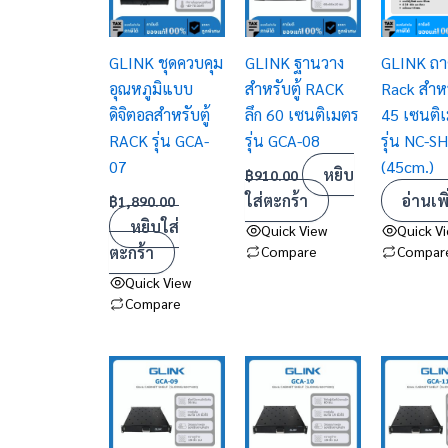
GLINK ชุดควบคุม
GLINK ฐานวาง
GLINK ถาด
อุณหภูมิแบบ
สำหรับตู้ RACK
Rack สำหรั
ดิจิตอลสำหรับตู้
ลึก 60 เซนติเมตร
45 เซนติ
RACK รุ่น GCA-
รุ่น GCA-08
รุ่น NC-S
07
(45cm.)
หยิบ
฿
910.00
ใส่ตะกร้า
อ่านเพิ
฿
1,890.00
หยิบใส่
Quick View
Quick V
ตะกร้า
Compare
Compar
Quick View
Compare