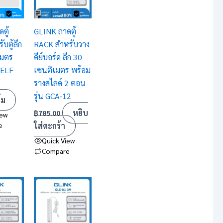
ตู้
GLINK ถาดตู้
บตู้ลึก
RACK สำหรับวาง
เมตร
คีย์บอร์ด ลึก 30
HELF
เซนติเมตร พร้อม
รางสไลด์ 2 ตอน
รุ่น GCA-12
่ม
หยิบ
฿
785.00
iew
e
ใส่ตะกร้า
Quick View
Compare