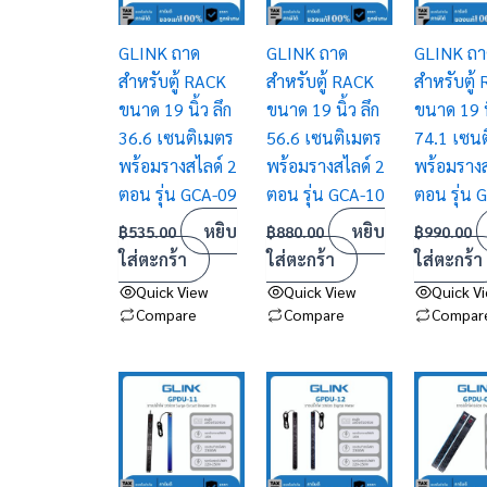
GLINK ถาด
GLINK ถาด
GLINK ถา
สำหรับตู้ RACK
สำหรับตู้ RACK
สำหรับตู้
ขนาด 19 นิ้ว ลึก
ขนาด 19 นิ้ว ลึก
ขนาด 19 นิ
36.6 เซนติเมตร
56.6 เซนติเมตร
74.1 เซน
พร้อมรางสไลด์ 2
พร้อมรางสไลด์ 2
พร้อมรางส
ตอน รุ่น GCA-09
ตอน รุ่น GCA-10
ตอน รุ่น 
หยิบ
หยิบ
฿
535.00
฿
880.00
฿
990.00
ใส่ตะกร้า
ใส่ตะกร้า
ใส่ตะกร้า
Quick View
Quick View
Quick V
Compare
Compare
Compar
This
This
This
product
product
product
has
has
has
multiple
multiple
multiple