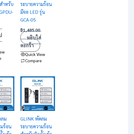
งสำหรับ
ระบายความร้อน
่น GPDU-
มีจอ LED รุ่น
GCA-05
฿
1,485.00
ป
หยิบใส่
ตะกร้า
iew
Quick View
e
Compare
ดลม
GLINK พัดลม
มร้อน
ระบายความร้อน