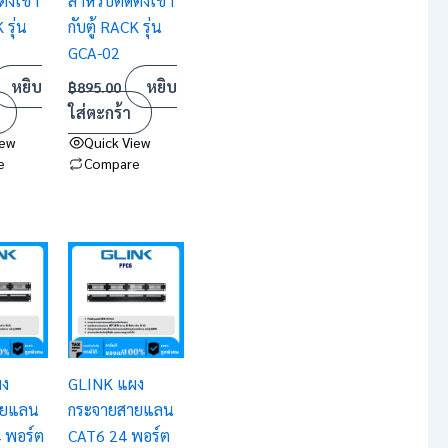
ั้งเข้า
สำหรับติดตั้งเข้า
 รุ่น
กับตู้ RACK รุ่น
GCA-02
หยิบ
หยิบ
฿
895.00
ใส่ตะกร้า
iew
Quick View
e
Compare
ผง
GLINK แผง
ายแลน
กระจายสายแลน
 พอร์ต
CAT6 24 พอร์ต