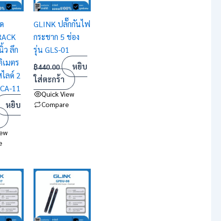
ด
GLINK ปลั๊กกันไฟ
 RACK
กระชาก 5 ช่อง
้ว ลึก
รุ่น GLS-01
ติเมตร
หยิบ
฿
440.00
ไลด์ 2
ใส่ตะกร้า
GCA-11
Quick View
หยิบ
Compare
iew
e
This
product
has
multiple