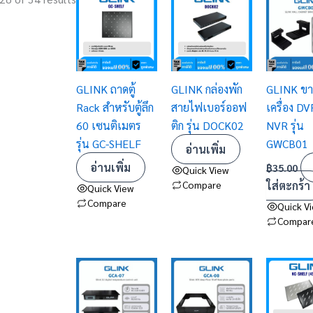
GLINK ถาดตู้
GLINK กล่องพัก
GLINK ขา
Rack สำหรับตู้ลึก
สายไฟเบอร์ออฟ
เครื่อง D
60 เซนติเมตร
ติก รุ่น DOCK02
NVR รุ่น
รุ่น GC-SHELF
GWCB01
อ่านเพิ่ม
อ่านเพิ่ม
฿
35.00
Quick View
Compare
ใส่ตะกร้า
Quick View
Compare
Quick V
Compar