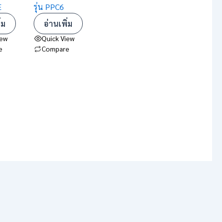
E
รุ่น PPC6
่ม
อ่านเพิ่ม
iew
Quick View
e
Compare