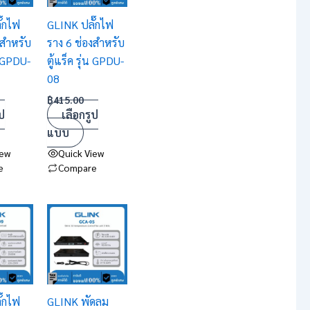
variants.
๊กไฟ
GLINK ปลั๊กไฟ
The
งสำหรับ
ราง 6 ช่องสำหรับ
options
่น GPDU-
ตู้แร็ค รุ่น GPDU-
may
08
be
chosen
฿
415.00
ป
เลือกรูป
on
แบบ
the
product
iew
Quick View
e
Compare
page
๊กไฟ
GLINK พัดลม