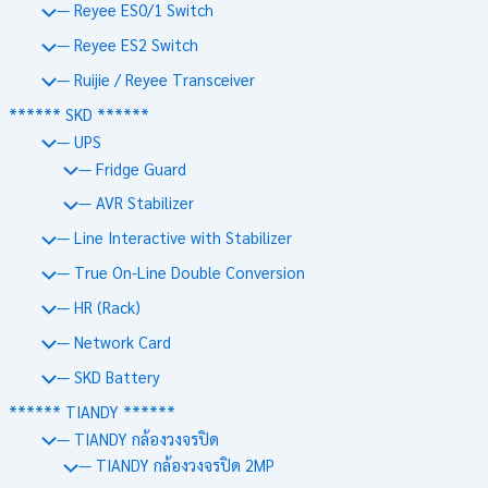
— Reyee ES0/1 Switch
— Reyee ES2 Switch
— Ruijie / Reyee Transceiver
****** SKD ******
— UPS
— Fridge Guard
— AVR Stabilizer
— Line Interactive with Stabilizer
— True On-Line Double Conversion
— HR (Rack)
— Network Card
— SKD Battery
****** TIANDY ******
— TIANDY กล้องวงจรปิด
— TIANDY กล้องวงจรปิด 2MP