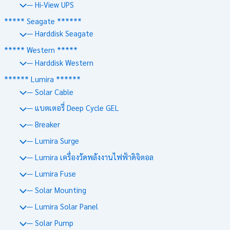
— Hi-View UPS
***** Seagate ******
— Harddisk Seagate
***** Western *****
— Harddisk Western
****** Lumira ******
— Solar Cable
— แบตเตอรี่ Deep Cycle GEL
— Breaker
— Lumira Surge
— Lumira เครื่องวัดพลังงานไฟฟ้าดิจิตอล
— Lumira Fuse
— Solar Mounting
— Lumira Solar Panel
— Solar Pump