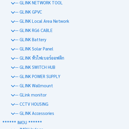
— GLINK NETWORK TOOL
— GLINK GPVC
— GLINK Local Area Network
— GLINK RG6 CABLE
— GLINK Battery
— GLINK Solar Panel
— GLINK หัวไฟเบอร์ออฟติก
— GLINK SWITCH HUB
— GLINK POWER SUPPLY
— GLINK Wallmount
— GLink monitor
— CCTV HOUSING
— GLINK Accessories
****** IMOU ******