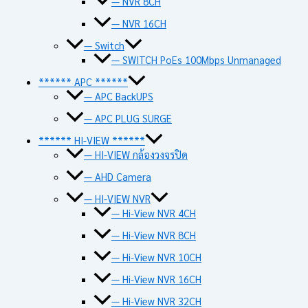
— NVR 8CH
— NVR 16CH
— Switch
— SWITCH PoEs 100Mbps Unmanaged
****** APC ******
— APC BackUPS
— APC PLUG SURGE
****** HI-VIEW ******
— HI-VIEW กล้องวงจรปิด
— AHD Camera
— HI-VIEW NVR
— Hi-View NVR 4CH
— Hi-View NVR 8CH
— Hi-View NVR 10CH
— Hi-View NVR 16CH
— Hi-View NVR 32CH