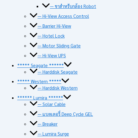
— ขาสำหรับกล้อง Robot
— Hi-View Access Control
— Barrier Hi-View
— Hotel Lock
— Motor Sliding Gate
— Hi-View UPS
***** Seagate ******
— Harddisk Seagate
***** Western *****
— Harddisk Western
****** Lumira ******
— Solar Cable
— แบตเตอรี่ Deep Cycle GEL
— Breaker
— Lumira Surge