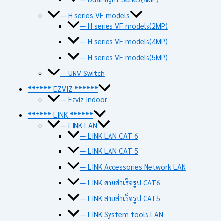
— H series VF models
— H series VF models(2MP)
— H series VF models(4MP)
— H series VF models(5MP)
— UNV Switch
****** EZVIZ ******
— Ezviz Indoor
****** LINK ******
— LINK LAN
— LINK LAN CAT 6
— LINK LAN CAT 5
— LINK Accessories Network LAN
— LINK สายสำเร็จรูป CAT6
— LINK สายสำเร็จรูป CAT5
— LINK System tools LAN