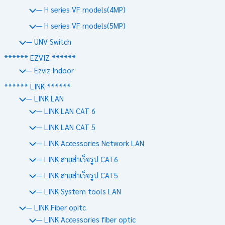
— H series VF models(4MP)
— H series VF models(5MP)
— UNV Switch
****** EZVIZ ******
— Ezviz Indoor
****** LINK ******
— LINK LAN
— LINK LAN CAT 6
— LINK LAN CAT 5
— LINK Accessories Network LAN
— LINK สายสำเร็จรูป CAT6
— LINK สายสำเร็จรูป CAT5
— LINK System tools LAN
— LINK Fiber opitc
— LINK Accessories fiber optic