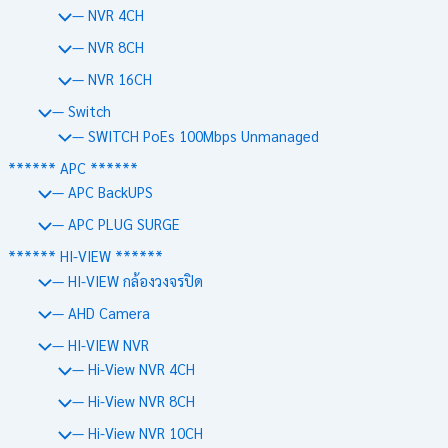
— NVR 4CH
— NVR 8CH
— NVR 16CH
— Switch
— SWITCH PoEs 100Mbps Unmanaged
****** APC ******
— APC BackUPS
— APC PLUG SURGE
****** HI-VIEW ******
— HI-VIEW กล้องวงจรปิด
— AHD Camera
— HI-VIEW NVR
— Hi-View NVR 4CH
— Hi-View NVR 8CH
— Hi-View NVR 10CH