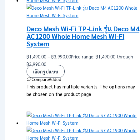
Deco Mesh Wi-Fi TP-Link รุ่น Deco M4
AC1200 Whole Home Mesh Wi-Fi
System
฿
1,490.00
–
฿
3,990.00
Price range: ฿1,490.00 through
฿3,990.00
เลือกรูปแบบ
Compare
Added
This product has multiple variants. The options may
be chosen on the product page