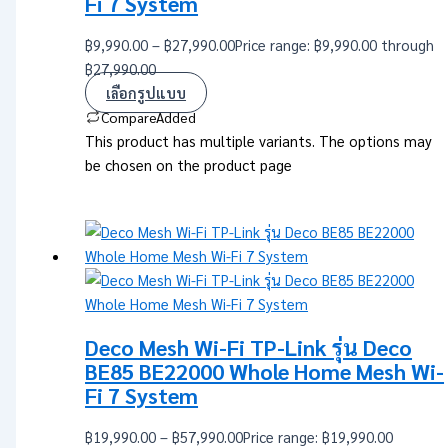
Fi 7 System
฿
9,990.00
–
฿
27,990.00
Price range: ฿9,990.00 through
฿27,990.00
เลือกรูปแบบ
Compare
Added
This product has multiple variants. The options may
be chosen on the product page
Deco Mesh Wi-Fi TP-Link รุ่น Deco
BE85 BE22000 Whole Home Mesh Wi-
Fi 7 System
฿
19,990.00
–
฿
57,990.00
Price range: ฿19,990.00