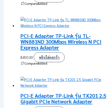
Compare
Added
PCI-E Adapter TP-Link รุ่น TL-
WN881ND 300Mbps Wireless N PCI
Express Adapter
฿
450.00
หยิบใส่ตะกร้า
Compare
Added
PCI-E Adapter TP-Link รุ่น TX201 2.5
Gigabit PCIe Network Adapter