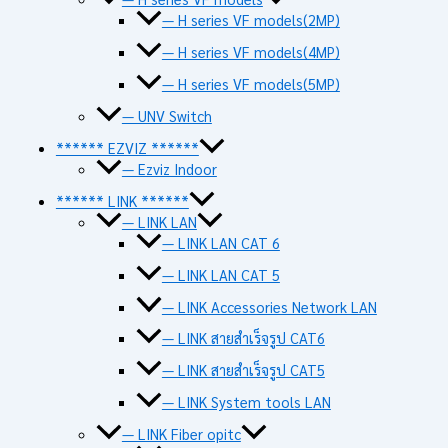
— H series VF models(2MP)
— H series VF models(4MP)
— H series VF models(5MP)
— UNV Switch
****** EZVIZ ******
— Ezviz Indoor
****** LINK ******
— LINK LAN
— LINK LAN CAT 6
— LINK LAN CAT 5
— LINK Accessories Network LAN
— LINK สายสำเร็จรูป CAT6
— LINK สายสำเร็จรูป CAT5
— LINK System tools LAN
— LINK Fiber opitc