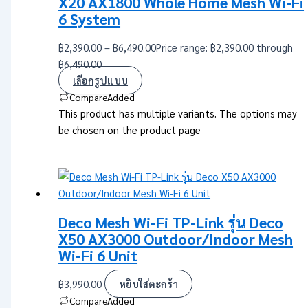
X20 AX1800 Whole Home Mesh Wi-Fi
6 System
฿
2,390.00
–
฿
6,490.00
Price range: ฿2,390.00 through
฿6,490.00
เลือกรูปแบบ
Compare
Added
This product has multiple variants. The options may
be chosen on the product page
Deco Mesh Wi-Fi TP-Link รุ่น Deco
X50 AX3000 Outdoor/Indoor Mesh
Wi-Fi 6 Unit
฿
3,990.00
หยิบใส่ตะกร้า
Compare
Added