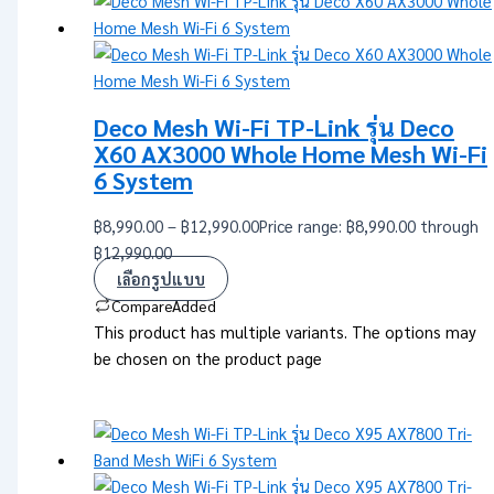
Deco Mesh Wi-Fi TP-Link รุ่น Deco
X60 AX3000 Whole Home Mesh Wi-Fi
6 System
฿
8,990.00
–
฿
12,990.00
Price range: ฿8,990.00 through
฿12,990.00
เลือกรูปแบบ
Compare
Added
This product has multiple variants. The options may
be chosen on the product page