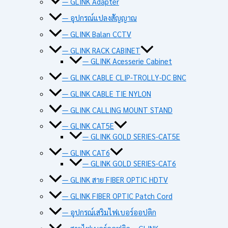
— GLINK Adapter
— อุปกรณ์แปลงสัญญาณ
— GLINK Balan CCTV
— GLINK RACK CABINET
— GLINK Acesserie Cabinet
— GLINK CABLE CLIP-TROLLY-DC BNC
— GLINK CABLE TIE NYLON
— GLINK CALLING MOUNT STAND
— GLINK CAT5E
— GLINK GOLD SERIES-CAT5E
— GLINK CAT6
— GLINK GOLD SERIES-CAT6
— GLINK สาย FIBER OPTIC HDTV
— GLINK FIBER OPTIC Patch Cord
— อุปกรณ์เสริมไฟเบอร์ออปติก