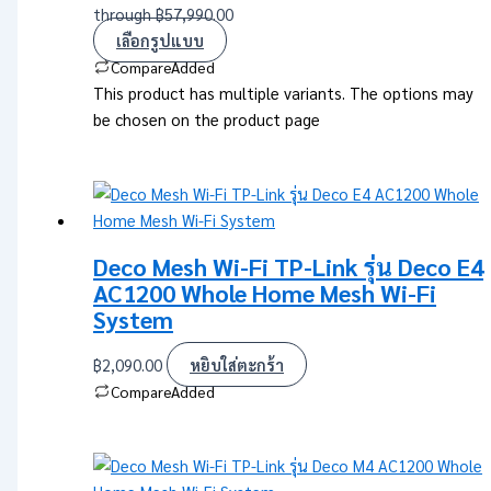
through ฿57,990.00
เลือกรูปแบบ
Compare
Added
This product has multiple variants. The options may
be chosen on the product page
Deco Mesh Wi-Fi TP-Link รุ่น Deco E4
AC1200 Whole Home Mesh Wi-Fi
System
฿
2,090.00
หยิบใส่ตะกร้า
Compare
Added