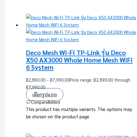
Deco Mesh Wi-Fi TP-Link รุ่น Deco
X50 AX3000 Whole Home Mesh WiFi
6 System
฿
2,890.00
–
฿
7,990.00
Price range: ฿2,890.00 through
฿7,990.00
เลือกรูปแบบ
Compare
Added
This product has multiple variants. The options may
be chosen on the product page