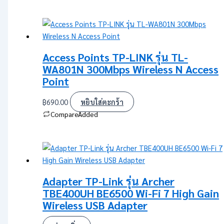
Access Points TP-LINK รุ่น TL-
WA801N 300Mbps Wireless N Access
Point
฿
690.00
หยิบใส่ตะกร้า
Compare
Added
Adapter TP-Link รุ่น Archer
TBE400UH BE6500 Wi-Fi 7 High Gain
Wireless USB Adapter