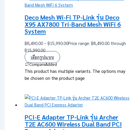
Deco Mesh Wi-Fi TP-Link รุ่น Deco
X95 AX7800 Tri-Band Mesh WiFi 6
System
฿
8,490.00
–
฿
15,990.00
Price range: ฿8,490.00 through
฿15,990.00
เลือกรูปแบบ
Compare
Added
This product has multiple variants. The options may
be chosen on the product page
PCI-E Adapter TP-Link รุ่น Archer
T2E AC600 Wireless Dual Band PCI