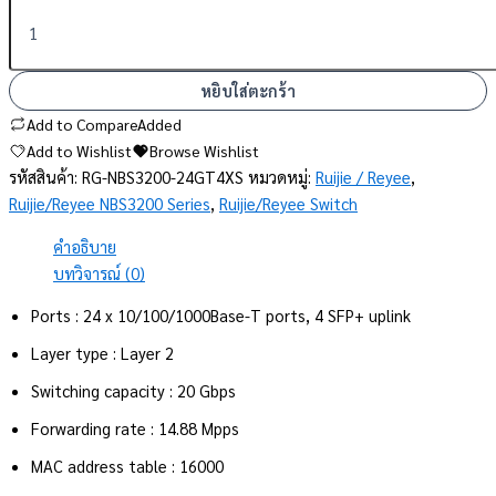
หยิบใส่ตะกร้า
Add to Compare
Added
Add to Wishlist
Browse Wishlist
รหัสสินค้า:
RG-NBS3200-24GT4XS
หมวดหมู่:
Ruijie / Reyee
,
Ruijie/Reyee NBS3200 Series
,
Ruijie/Reyee Switch
คำอธิบาย
บทวิจารณ์ (0)
Ports : 24 x 10/100/1000Base-T ports, 4 SFP+ uplink
Layer type : Layer 2
Switching capacity : 20 Gbps
Forwarding rate : 14.88 Mpps
MAC address table : 16000