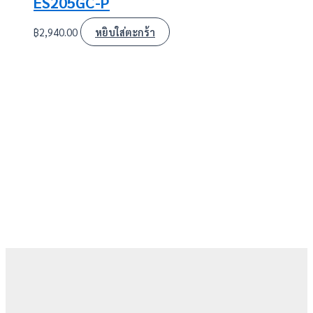
ES205GC-P
฿
2,940.00
หยิบใส่ตะกร้า