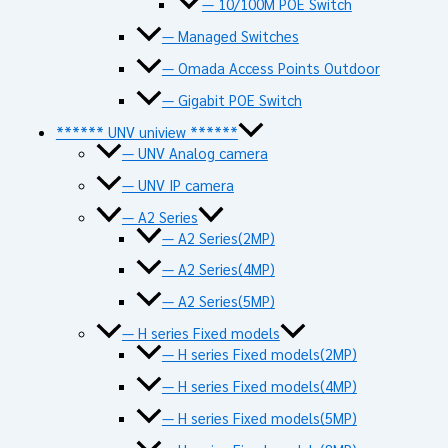
— 10/100M POE Switch
— Managed Switches
— Omada Access Points Outdoor
— Gigabit POE Switch
****** UNV uniview ******
— UNV Analog camera
— UNV IP camera
— A2 Series
— A2 Series(2MP)
— A2 Series(4MP)
— A2 Series(5MP)
— H series Fixed models
— H series Fixed models(2MP)
— H series Fixed models(4MP)
— H series Fixed models(5MP)