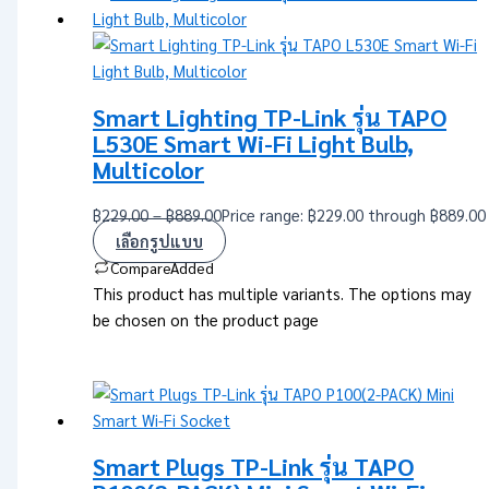
Smart Lighting TP-Link รุ่น TAPO
L530E Smart Wi-Fi Light Bulb,
Multicolor
฿
229.00
–
฿
889.00
Price range: ฿229.00 through ฿889.00
เลือกรูปแบบ
Compare
Added
This product has multiple variants. The options may
be chosen on the product page
Smart Plugs TP-Link รุ่น TAPO