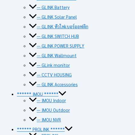
— GLINK Battery
— GLINK Solar Panel
— GLINK หัวไฟเบอร์ออฟติก
— GLINK SWITCH HUB
— GLINK POWER SUPPLY
— GLINK Wallmount
— GLink monitor
— CCTV HOUSING
— GLINK Accessories
****** IMOU ******
— IMOU Indoor
— IMOU Outdoor
— IMOU NVR
****** PROLINK ******