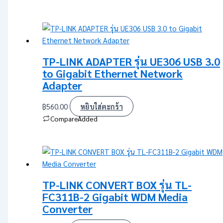
TP-LINK ADAPTER รุ่น UE306 USB 3.0
to Gigabit Ethernet Network
Adapter
฿
560.00
หยิบใส่ตะกร้า
Compare
Added
TP-LINK CONVERT BOX รุ่น TL-
FC311B-2 Gigabit WDM Media
Converter