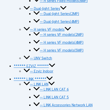
— H series Fixed models(8MP)
— Dual-light Series
— Dual-light Series(2MP)
— Dual-light Series(4MP)
— H series VF models
— H series VF models(2MP)
— H series VF models(4MP)
— H series VF models(5MP)
— UNV Switch
****** EZVIZ ******
— Ezviz Indoor
****** LINK ******
— LINK LAN
— LINK LAN CAT 6
— LINK LAN CAT 5
— LINK Accessories Network LAN