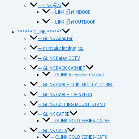
— LINK ตู้ไฟ
— LINK ตู้ไฟ INDOOR
— LINK ตู้ไฟ OUTDOOR
****** GLINK ******
— GLINK Adapter
— อุปกรณ์แปลงสัญญาณ
— GLINK Balan CCTV
— GLINK RACK CABINET
— GLINK Acesserie Cabinet
— GLINK CABLE CLIP-TROLLY-DC BNC
— GLINK CABLE TIE NYLON
— GLINK CALLING MOUNT STAND
— GLINK CAT5E
— GLINK GOLD SERIES-CAT5E
— GLINK CAT6
— GLINK GOLD SERIES-CAT6