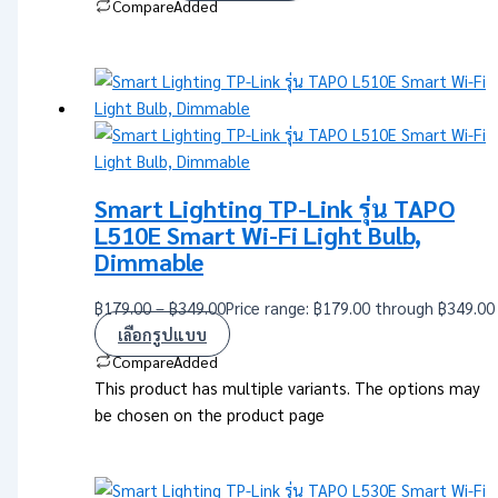
Compare
Added
Smart Lighting TP-Link รุ่น TAPO
L510E Smart Wi-Fi Light Bulb,
Dimmable
฿
179.00
–
฿
349.00
Price range: ฿179.00 through ฿349.00
เลือกรูปแบบ
Compare
Added
This product has multiple variants. The options may
be chosen on the product page