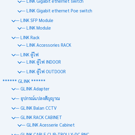
— LINK Gigabit ethernet switch
— LINK Gigabit ethernet Poe switch
— LINK SFP Module
— LINK Module
— LINK Rack
— LINK Accessories RACK
— LINK ตู้ไฟ
— LINK ตู้ไฟ INDOOR
— LINK ตู้ไฟ OUTDOOR
****** GLINK ******
— GLINK Adapter
— อุปกรณ์แปลงสัญญาณ
— GLINK Balan CCTV
— GLINK RACK CABINET
— GLINK Acesserie Cabinet
— GLINK CABLE CLIP-TROLLY-DC BNC