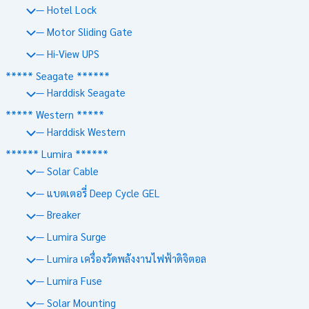
— Hotel Lock
— Motor Sliding Gate
— Hi-View UPS
***** Seagate ******
— Harddisk Seagate
***** Western *****
— Harddisk Western
****** Lumira ******
— Solar Cable
— แบตเตอรี่ Deep Cycle GEL
— Breaker
— Lumira Surge
— Lumira เครื่องวัดพลังงานไฟฟ้าดิจิตอล
— Lumira Fuse
— Solar Mounting