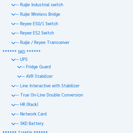
— Ruijie Industrial switch
— Ruijie Wireless Bridge
— Reyee ES0/1 Switch
— Reyee ES2 Switch
— Ruijie / Reyee Transceiver
****** SKD ******
— UPS
— Fridge Guard
— AVR Stabilizer
— Line Interactive with Stabilizer
— True On-Line Double Conversion
— HR (Rack)
— Network Card
— SKD Battery
****** TIANDY ******