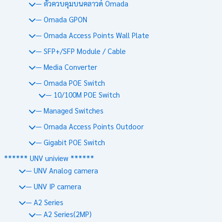
— ตัวควบคุมบนคลาวด์ Omada
— Omada GPON
— Omada Access Points Wall Plate
— SFP+/SFP Module / Cable
— Media Converter
— Omada POE Switch
— 10/100M POE Switch
— Managed Switches
— Omada Access Points Outdoor
— Gigabit POE Switch
****** UNV uniview ******
— UNV Analog camera
— UNV IP camera
— A2 Series
— A2 Series(2MP)