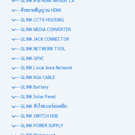
— GLINK สาย HDMI Version 1.4
— ตัวขยายสัญญาณ HDMI
— GLINK CCTV-HOUSING
— GLINK MEDIA CONVERTER
— GLINK JACK CONNECTOR
— GLINK NETWORK TOOL
— GLINK GPVC
— GLINK Local Area Network
— GLINK RG6 CABLE
— GLINK Battery
— GLINK Solar Panel
— GLINK หัวไฟเบอร์ออฟติก
— GLINK SWITCH HUB
— GLINK POWER SUPPLY
— GLINK Wallmount