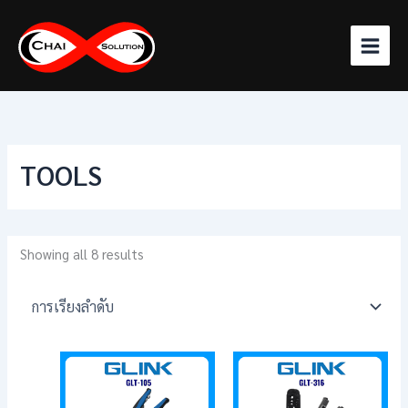
Skip
to
content
TOOLS
Showing all 8 results