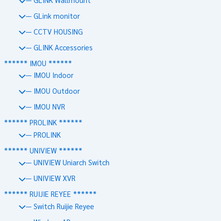
— GLink monitor
— CCTV HOUSING
— GLINK Accessories
****** IMOU ******
— IMOU Indoor
— IMOU Outdoor
— IMOU NVR
****** PROLINK ******
— PROLINK
****** UNIVIEW ******
— UNIVIEW Uniarch Switch
— UNIVIEW XVR
****** RUIJIE REYEE ******
— Switch Ruijie Reyee