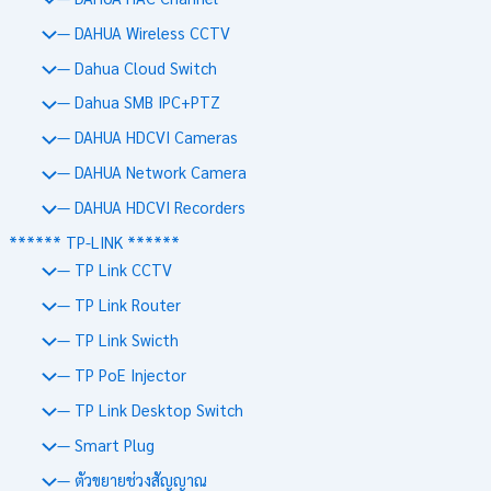
— DAHUA Wireless CCTV
— Dahua Cloud Switch
— Dahua SMB IPC+PTZ
— DAHUA HDCVI Cameras
— DAHUA Network Camera
— DAHUA HDCVI Recorders
****** TP-LINK ******
— TP Link CCTV
— TP Link Router
— TP Link Swicth
— TP PoE Injector
— TP Link Desktop Switch
— Smart Plug
— ตัวขยายช่วงสัญญาณ