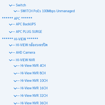
— Switch
— SWITCH PoEs 100Mbps Unmanaged
****** APC ******
— APC BackUPS
— APC PLUG SURGE
****** HI-VIEW ******
— HI-VIEW กล้องวงจรปิด
— AHD Camera
— HI-VIEW NVR
— Hi-View NVR 4CH
— Hi-View NVR 8CH
— Hi-View NVR 10CH
— Hi-View NVR 16CH
— Hi-View NVR 32CH
— Hi-View NVR 36CH