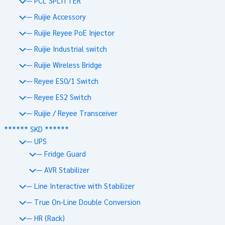
— PCL SPLITTER
— Ruijie Accessory
— Ruijie Reyee PoE Injector
— Ruijie Industrial switch
— Ruijie Wireless Bridge
— Reyee ES0/1 Switch
— Reyee ES2 Switch
— Ruijie / Reyee Transceiver
****** SKD ******
— UPS
— Fridge Guard
— AVR Stabilizer
— Line Interactive with Stabilizer
— True On-Line Double Conversion
— HR (Rack)