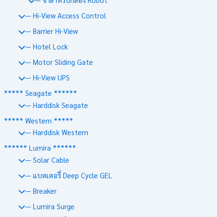
— Hi-View Access Control
— Barrier Hi-View
— Hotel Lock
— Motor Sliding Gate
— Hi-View UPS
***** Seagate ******
— Harddisk Seagate
***** Western *****
— Harddisk Western
****** Lumira ******
— Solar Cable
— แบตเตอรี่ Deep Cycle GEL
— Breaker
— Lumira Surge