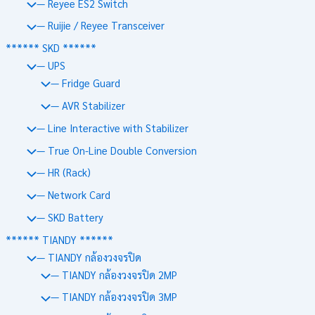
— Reyee ES2 Switch
— Ruijie / Reyee Transceiver
****** SKD ******
— UPS
— Fridge Guard
— AVR Stabilizer
— Line Interactive with Stabilizer
— True On-Line Double Conversion
— HR (Rack)
— Network Card
— SKD Battery
****** TIANDY ******
— TIANDY กล้องวงจรปิด
— TIANDY กล้องวงจรปิด 2MP
— TIANDY กล้องวงจรปิด 3MP