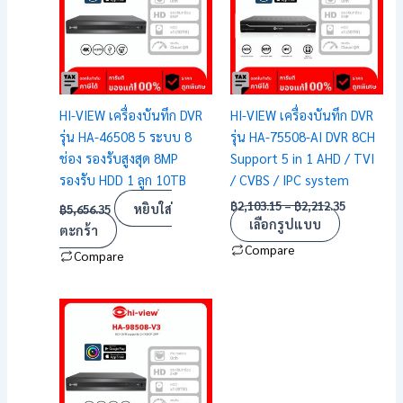
฿2,212.35
multiple
variants.
The
options
may
HI-VIEW เครื่องบันทึก DVR
HI-VIEW เครื่องบันทึก DVR
be
รุ่น HA-46508 5 ระบบ 8
รุ่น HA-75508-AI DVR 8CH
chosen
ช่อง รองรับสูงสุด 8MP
Support 5 in 1 AHD / TVI
on
รองรับ HDD 1 ลูก 10TB
/ CVBS / IPC system
the
฿
2,103.15
–
฿
2,212.35
หยิบใส่
฿
5,656.35
product
เลือกรูปแบบ
ตะกร้า
page
Compare
Compare
Price
This
range:
product
฿1,384.95
has
through
฿1,457.40
multiple
variants.