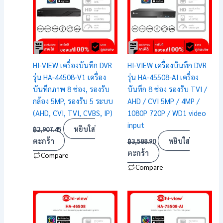
HI-VIEW เครื่องบันทึก DVR
HI-VIEW เครื่องบันทึก DVR
รุ่น HA-44508-V1 เครื่อง
รุ่น HA-45508-AI เครื่อง
บันทึกภาพ 8 ช่อง, รองรับ
บันทึก 8 ช่อง รองรับ TVI /
กล้อง 5MP, รองรับ 5 ระบบ
AHD / CVI 5MP / 4MP /
(AHD, CVI, TVI, CVBS, IP)
1080P 720P / WD1 video
input
หยิบใส่
฿
2,907.45
ตะกร้า
หยิบใส่
฿
3,588.90
ตะกร้า
Compare
Compare
Price
This
range:
product
฿2,103.15
has
through