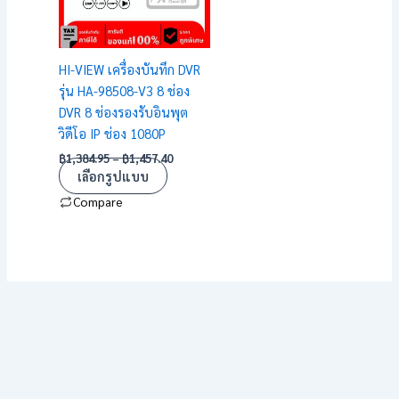
The
options
may
HI-VIEW เครื่องบันทึก DVR
be
รุ่น HA-98508-V3 8 ช่อง
chosen
DVR 8 ช่องรองรับอินพุต
on
วิดีโอ IP ช่อง 1080P
the
฿
1,384.95
–
฿
1,457.40
product
เลือกรูปแบบ
page
Compare