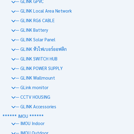
— GLINK GPVC
— GLINK Local Area Network
— GLINK RG6 CABLE
— GLINK Battery
— GLINK Solar Panel
— GLINK หัวไฟเบอร์ออฟติก
— GLINK SWITCH HUB
— GLINK POWER SUPPLY
— GLINK Wallmount
— GLink monitor
— CCTV HOUSING
— GLINK Accessories
****** IMOU ******
— IMOU Indoor
— IMOU Outdoor