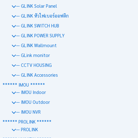
— GLINK Solar Panel
— GLINK หัวไฟเบอร์ออฟติก
— GLINK SWITCH HUB
— GLINK POWER SUPPLY
— GLINK Wallmount
— GLink monitor
— CCTV HOUSING
— GLINK Accessories
****** IMOU ******
— IMOU Indoor
— IMOU Outdoor
— IMOU NVR
****** PROLINK ******
— PROLINK