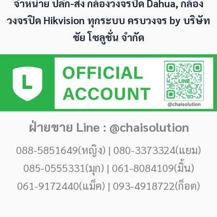
จำหน่าย ปลีก-ส่ง กล้องวงจรปิด Dahua, กล้อง
วงจรปิด Hikvision ทุกระบบ ครบวงจร by
บริษัท
ชัย โซลูชั่น จำกัด
ฝ่ายขาย Line : @chaisolution
088-5851649(หญิง) | 080-3373324(แยม)
085-0555331(มุก) | 061-8084109(มิ้น)
061-9172440(แม็ค) | 093-4918722(ก็อต)