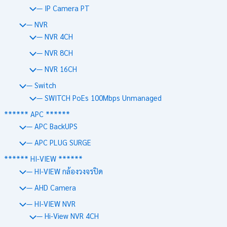
— IP Camera PT
— NVR
— NVR 4CH
— NVR 8CH
— NVR 16CH
— Switch
— SWITCH PoEs 100Mbps Unmanaged
****** APC ******
— APC BackUPS
— APC PLUG SURGE
****** HI-VIEW ******
— HI-VIEW กล้องวงจรปิด
— AHD Camera
— HI-VIEW NVR
— Hi-View NVR 4CH