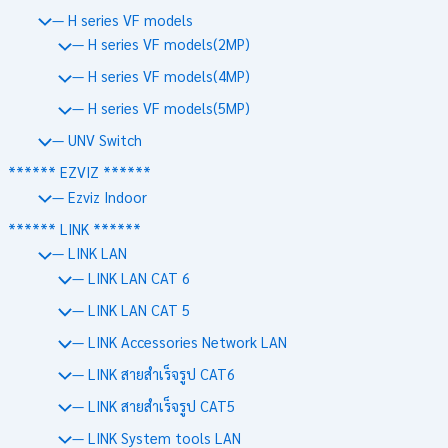
— H series VF models
— H series VF models(2MP)
— H series VF models(4MP)
— H series VF models(5MP)
— UNV Switch
****** EZVIZ ******
— Ezviz Indoor
****** LINK ******
— LINK LAN
— LINK LAN CAT 6
— LINK LAN CAT 5
— LINK Accessories Network LAN
— LINK สายสำเร็จรูป CAT6
— LINK สายสำเร็จรูป CAT5
— LINK System tools LAN