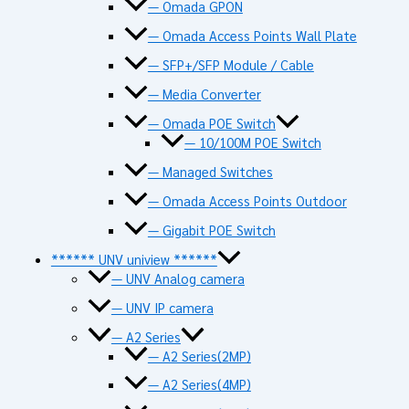
— Omada GPON
— Omada Access Points Wall Plate
— SFP+/SFP Module / Cable
— Media Converter
— Omada POE Switch
— 10/100M POE Switch
— Managed Switches
— Omada Access Points Outdoor
— Gigabit POE Switch
****** UNV uniview ******
— UNV Analog camera
— UNV IP camera
— A2 Series
— A2 Series(2MP)
— A2 Series(4MP)