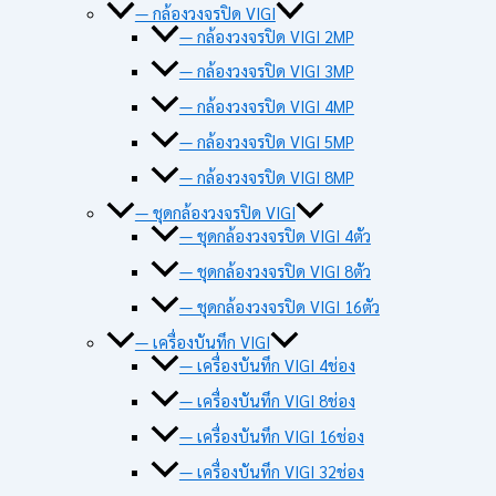
— กล้องวงจรปิด VIGI
— กล้องวงจรปิด VIGI 2MP
— กล้องวงจรปิด VIGI 3MP
— กล้องวงจรปิด VIGI 4MP
— กล้องวงจรปิด VIGI 5MP
— กล้องวงจรปิด VIGI 8MP
— ชุดกล้องวงจรปิด VIGI
— ชุดกล้องวงจรปิด VIGI 4ตัว
— ชุดกล้องวงจรปิด VIGI 8ตัว
— ชุดกล้องวงจรปิด VIGI 16ตัว
— เครื่องบันทึก VIGI
— เครื่องบันทึก VIGI 4ช่อง
— เครื่องบันทึก VIGI 8ช่อง
— เครื่องบันทึก VIGI 16ช่อง
— เครื่องบันทึก VIGI 32ช่อง