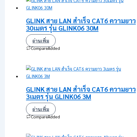
GLINK สาย LAN สำเร็จ CAT6 ความยาว
30เมตร รุ่น GLINK06 30M
อ่านเพิ่ม
Compare
Added
GLINK สาย LAN สำเร็จ CAT6 ความยาว
3เมตร รุ่น GLINK06 3M
อ่านเพิ่ม
Compare
Added