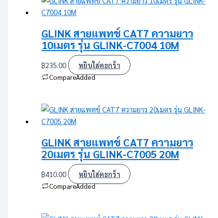
GLINK สายแพทช์ CAT7 ความยาว
10เมตร รุ่น GLINK-C7004 10M
฿
235.00
หยิบใส่ตะกร้า
Compare
Added
GLINK สายแพทช์ CAT7 ความยาว
20เมตร รุ่น GLINK-C7005 20M
฿
410.00
หยิบใส่ตะกร้า
Compare
Added