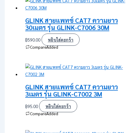
GLINK สายแพทช์ CAT7 ความยาว
30เมตร รุ่น GLINK-C7006 30M
฿
590.00
หยิบใส่ตะกร้า
Compare
Added
GLINK สายแพทช์ CAT7 ความยาว
3เมตร รุ่น GLINK-C7002 3M
฿
95.00
หยิบใส่ตะกร้า
Compare
Added