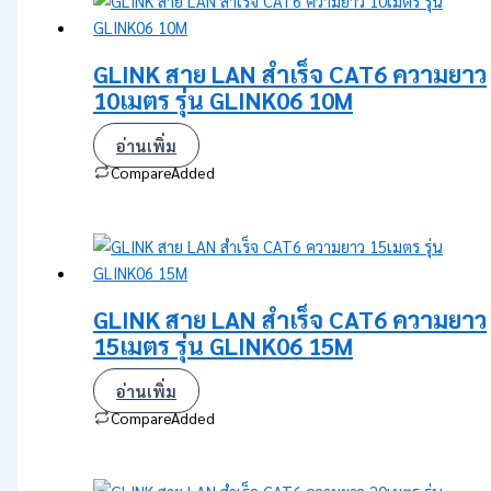
GLINK สาย LAN สำเร็จ CAT6 ความยาว
10เมตร รุ่น GLINK06 10M
อ่านเพิ่ม
Compare
Added
GLINK สาย LAN สำเร็จ CAT6 ความยาว
15เมตร รุ่น GLINK06 15M
อ่านเพิ่ม
Compare
Added