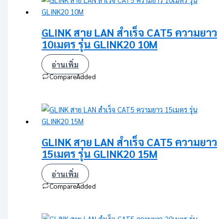
GLINK สาย LAN สำเร็จ CAT5 ความยาว
10เมตร รุ่น GLINK20 10M
อ่านเพิ่ม
Compare
Added
GLINK สาย LAN สำเร็จ CAT5 ความยาว
15เมตร รุ่น GLINK20 15M
อ่านเพิ่ม
Compare
Added