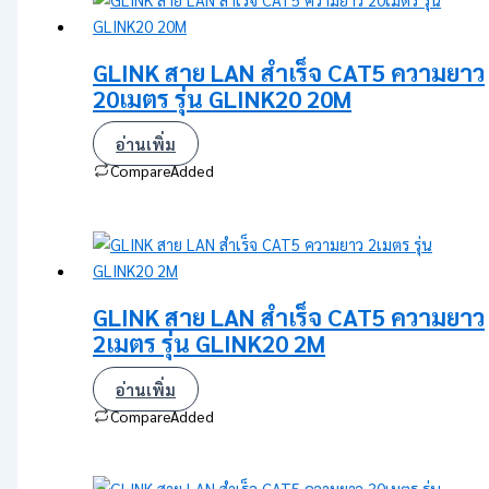
GLINK สาย LAN สำเร็จ CAT5 ความยาว
20เมตร รุ่น GLINK20 20M
อ่านเพิ่ม
Compare
Added
GLINK สาย LAN สำเร็จ CAT5 ความยาว
2เมตร รุ่น GLINK20 2M
อ่านเพิ่ม
Compare
Added