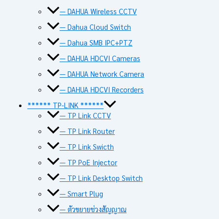
— DAHUA Wireless CCTV
— Dahua Cloud Switch
— Dahua SMB IPC+PTZ
— DAHUA HDCVI Cameras
— DAHUA Network Camera
— DAHUA HDCVI Recorders
****** TP-LINK ******
— TP Link CCTV
— TP Link Router
— TP Link Swicth
— TP PoE Injector
— TP Link Desktop Switch
— Smart Plug
— ตัวขยายช่วงสัญญาณ