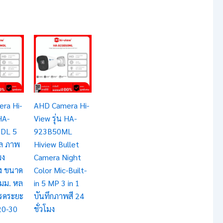
ra Hi-
AHD Camera Hi-
HA-
View รุ่น HA-
DL 5
923B50ML
ซล ภาพ
Hiview Bullet
มง
Camera Night
ยง ขนาด
Color Mic-Built-
 มม. หล
in 5 MP 3 in 1
รดระยะ
บันทึกภาพสี 24
 20-30
ชั่วโมง