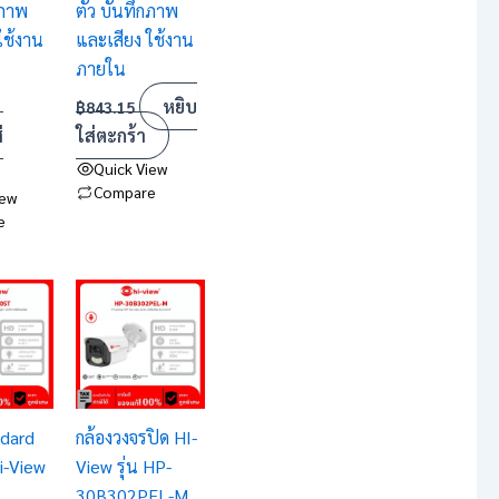
กภาพ
ตัว บันทึกภาพ
ใช้งาน
และเสียง ใช้งาน
ภายใน
หยิบ
฿
843.15
่
ใส่ตะกร้า
Quick View
Compare
iew
e
dard
กล้องวงจรปิด HI-
i-View
View รุ่น HP-
30B302PEL-M