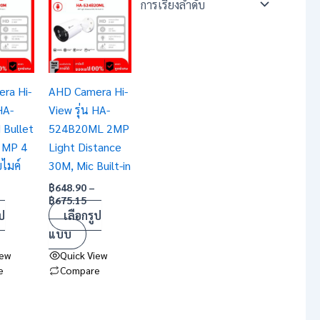
nge:
range:
product
39.45
฿648.90
hrough
has
through
59.40
฿675.15
multiple
variants.
ra Hi-
AHD Camera Hi-
The
HA-
View รุ่น HA-
options
Bullet
524B20ML 2MP
may
 MP 4
Light Distance
be
บไมค์
30M, Mic Built-in
chosen
on
฿
648.90
–
฿
675.15
the
ป
เลือกรูป
product
แบบ
page
iew
Quick View
e
Compare