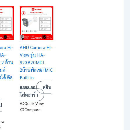
ice
nge:
88.25
hrough
14.50
ra Hi-
AHD Camera Hi-
HA-
View รุ่น HA-
2 ล้าน
923B20MDL
มค์
2ล้านพิกเซล MIC
ได้ ติด
Built-in
หยิบ
฿
598.50
ใส่ตะกร้า
Quick View
ป
Compare
iew
e