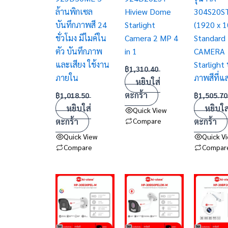
ล้านพิกเซล
Hiview Dome
304S20S
บันทึกภาพสี 24
Starlight
(1920 x 1
ชั่วโมง มีไมค์ใน
Camera 2 MP 4
Standard
ตัว บันทึกภาพ
in 1
CAMERA
และเสียง ใช้งาน
Starlight 
฿
1,310.40
ภายใน
ภาพสีที่แ
หยิบใส่
ตะกร้า
฿
1,018.50
฿
1,505.70
หยิบใส่
หยิบใส
Quick View
ตะกร้า
Compare
ตะกร้า
Quick View
Quick V
Compare
Compar
Price
This
range:
product
฿738.15
has
through
฿761.24
multiple