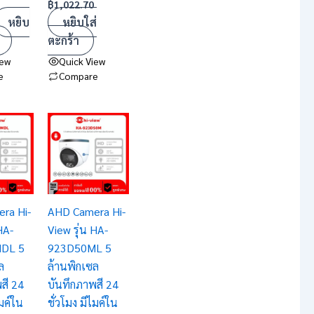
฿
1,022.70
หยิบ
หยิบใส่
ตะกร้า
iew
Quick View
e
Compare
ra Hi-
AHD Camera Hi-
HA-
View รุ่น HA-
DL 5
923D50ML 5
ล
ล้านพิกเซล
สี 24
บันทึกภาพสี 24
ไมค์ใน
ชั่วโมง มีไมค์ใน