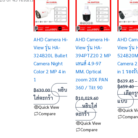
ra
product
฿6
has
t
฿6
multiple
variants.
AHD Camera Hi-
AHD Camera Hi-
AHD Came
The
View รุ่น HA-
View รุ่น HA-
View รุ่น 
options
324B20L Bullet
394PTZ20 2 MP
524B20M 
may
Camera Night
เลนส์ 4.9-97
Camera 2
be
Color 2 MP 4 in
MM. Optical
in 1 รองรั
chosen
1
zoom 20X PAN
on
฿
639.45
–
฿
659.40
360 / Tilt 90
the
หยิบ
฿
630.00
เลือกรู
product
ใส่ตะกร้า
฿
10,029.60
แบบ
page
หยิบใส่
Quick View
Quick V
Compare
ตะกร้า
Compar
Quick View
Compare