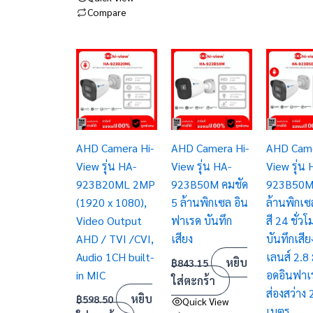
Compare
AHD Camera Hi-
AHD Camera Hi-
AHD Came
View รุ่น HA-
View รุ่น HA-
View รุ่น 
923B20ML 2MP
923B50M คมชัด
923B50M
(1920 x 1080),
5 ล้านพิกเซล อิน
ล้านพิกเ
Video Output
ฟาเรด บันทึก
สี 24 ชั่วโ
AHD / TVI /CVI,
เสียง
บันทึกเสี
Audio 1CH built-
เลนส์ 2.8
หยิบ
฿
843.15
in MIC
อดอินฟาเ
ใส่ตะกร้า
ส่องสว่าง
หยิบ
฿
598.50
Quick View
เมตร