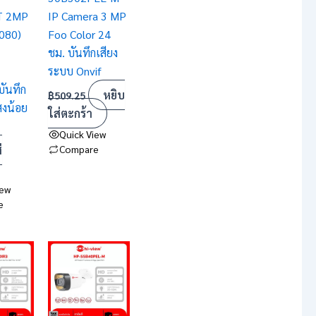
T 2MP
IP Camera 3 MP
080)
Foo Color 24
ชม. บันทึกเสียง
ระบบ Onvif
บันทึก
หยิบ
฿
509.25
สงน้อย
ใส่ตะกร้า
Quick View
่
Compare
iew
e