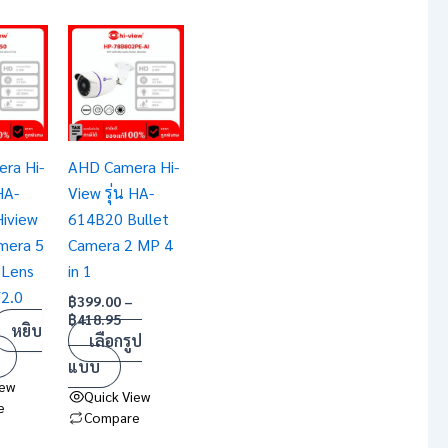
Price
This
range:
product
฿399.00
has
through
฿418.95
multiple
variants.
ra Hi-
AHD Camera Hi-
The
HA-
View รุ่น HA-
options
iview
614B20 Bullet
may
mera 5
Camera 2 MP 4
be
 Lens
in 1
chosen
2.0
on
฿
399.00
–
฿
418.95
the
หยิบ
เลือกรูป
product
แบบ
page
iew
Quick View
e
Compare