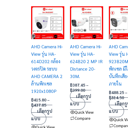
Price
Price
Pr
This
This
This
range:
range:
ra
product
product
product
฿415.80
฿387.45
฿4
has
through
has
through
has
t
฿437.85
฿399.00
฿5
multiple
multiple
multiple
variants.
variants.
variants.
AHD Camera Hi-
AHD Camera Hi-
AHD Came
The
The
The
View รุ่น HA-
View รุ่น HA-
View รุ่น 
options
options
options
614D202 กล้อง
624B20 2 MP IR
923B20M 
may
may
may
วงจรปิด ระบบ
Distance 20-
พิกเซล มีไ
be
be
be
AHD CAMERA 2
30M.
บันทึกเสียง
chosen
chosen
chosen
ล้านพิกเซล
ภายใน
on
on
on
฿
387.45
–
฿
399.00
1920x1080P
the
the
the
฿
488.25
–
เลือกรูป
฿
514.50
product
product
product
฿
415.80
–
แบบ
เลือกรู
฿
437.85
page
page
page
เลือกรูป
แบบ
Quick View
แบบ
Compare
Quick V
Compar
Quick View