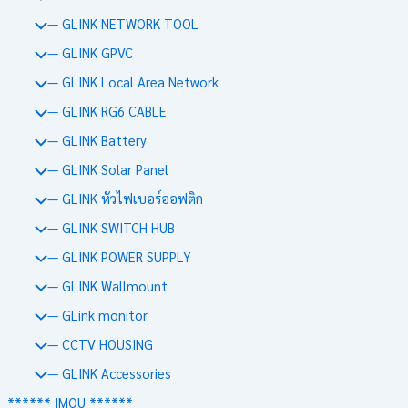
— GLINK NETWORK TOOL
— GLINK GPVC
— GLINK Local Area Network
— GLINK RG6 CABLE
— GLINK Battery
— GLINK Solar Panel
— GLINK หัวไฟเบอร์ออฟติก
— GLINK SWITCH HUB
— GLINK POWER SUPPLY
— GLINK Wallmount
— GLink monitor
— CCTV HOUSING
— GLINK Accessories
****** IMOU ******