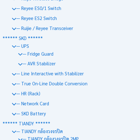
— Reyee ES0/1 Switch
— Reyee ES2 Switch
— Ruijie / Reyee Transceiver
****** SKD ******
— UPS
— Fridge Guard
— AVR Stabilizer
— Line Interactive with Stabilizer
— True On-Line Double Conversion
— HR (Rack)
— Network Card
— SKD Battery
****** TIANDY ******
— TIANDY กล้องวงจรปิด
— TIANDY กล้องวงจรปิด 2MP