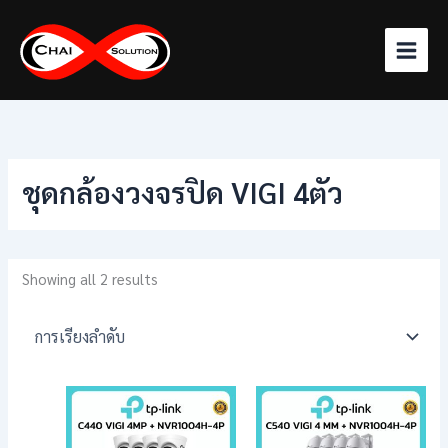
Skip
to
content
ชุดกล้องวงจรปิด VIGI 4ตัว
Showing all 2 results
Price
Price
This
This
range:
range:
product
product
฿11,900.00
฿12,970
has
has
through
throug