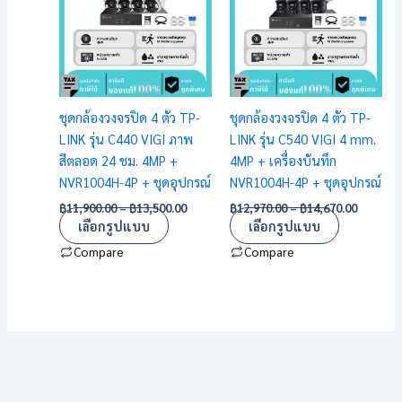
฿13,500.00
฿14,670
multiple
multiple
variants.
variants.
The
The
options
options
may
may
ชุดกล้องวงจรปิด 4 ตัว TP-
ชุดกล้องวงจรปิด 4 ตัว TP-
be
be
LINK รุ่น C440 VIGI ภาพ
LINK รุ่น C540 VIGI 4 mm.
chosen
chosen
สีตลอด 24 ชม. 4MP +
4MP + เครื่องบันทึก
on
on
NVR1004H-4P + ชุดอุปกรณ์
NVR1004H-4P + ชุดอุปกรณ์
the
the
฿
11,900.00
–
฿
13,500.00
฿
12,970.00
–
฿
14,670.00
product
product
เลือกรูปแบบ
เลือกรูปแบบ
page
page
Compare
Compare