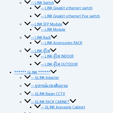
— LINK Switch
— LINK Gigabit ethernet switch
— LINK Gigabit ethernet Poe switch
— LINK SFP Module
— LINK Module
— LINK Rack
— LINK Accessories RACK
— LINK ตู้ไฟ
— LINK ตู้ไฟ INDOOR
— LINK ตู้ไฟ OUTDOOR
****** GLINK ******
— GLINK Adapter
— อุปกรณ์แปลงสัญญาณ
— GLINK Balan CCTV
— GLINK RACK CABINET
— GLINK Acesserie Cabinet