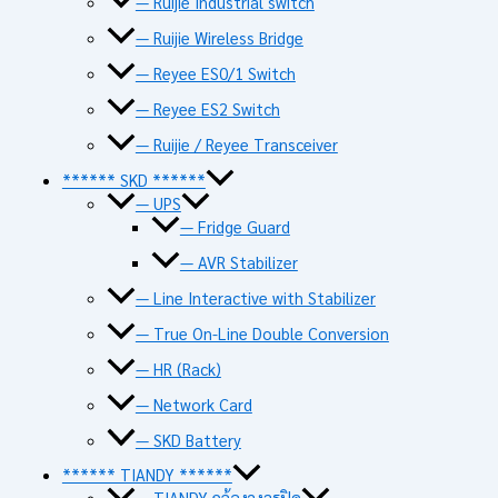
— Ruijie Industrial switch
— Ruijie Wireless Bridge
— Reyee ES0/1 Switch
— Reyee ES2 Switch
— Ruijie / Reyee Transceiver
****** SKD ******
— UPS
— Fridge Guard
— AVR Stabilizer
— Line Interactive with Stabilizer
— True On-Line Double Conversion
— HR (Rack)
— Network Card
— SKD Battery
****** TIANDY ******
— TIANDY กล้องวงจรปิด