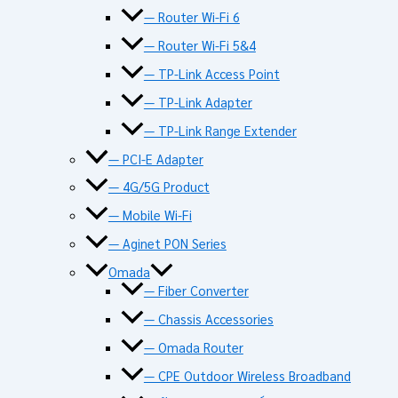
— Router Wi-Fi 6
— Router Wi-Fi 5&4
— TP-Link Access Point
— TP-Link Adapter
— TP-Link Range Extender
— PCI-E Adapter
— 4G/5G Product
— Mobile Wi-Fi
— Aginet PON Series
Omada
— Fiber Converter
— Chassis Accessories
— Omada Router
— CPE Outdoor Wireless Broadband