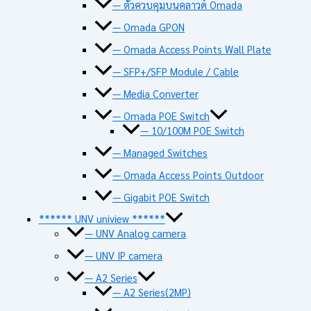
— ตัวควบคุมบนคลาวด์ Omada
— Omada GPON
— Omada Access Points Wall Plate
— SFP+/SFP Module / Cable
— Media Converter
— Omada POE Switch
— 10/100M POE Switch
— Managed Switches
— Omada Access Points Outdoor
— Gigabit POE Switch
****** UNV uniview ******
— UNV Analog camera
— UNV IP camera
— A2 Series
— A2 Series(2MP)