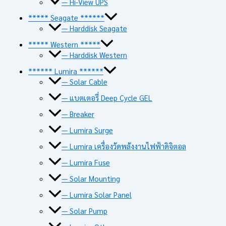
— Hi-View UPS
***** Seagate ******
— Harddisk Seagate
***** Western *****
— Harddisk Western
****** Lumira ******
— Solar Cable
— แบตเตอรี่ Deep Cycle GEL
— Breaker
— Lumira Surge
— Lumira เครื่องวัดพลังงานไฟฟ้าดิจิตอล
— Lumira Fuse
— Solar Mounting
— Lumira Solar Panel
— Solar Pump