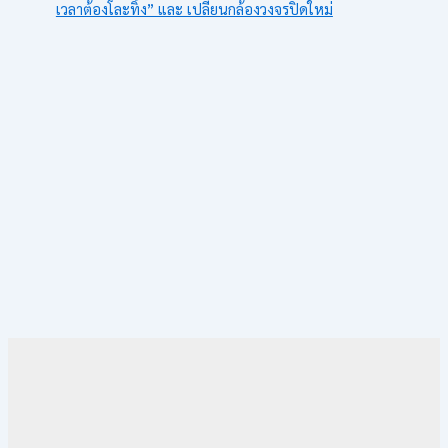
เวลาต้องโละทิ้ง” และ เปลี่ยนกล้องวงจรปิดใหม่