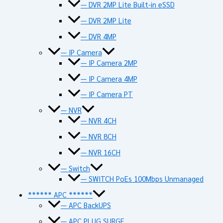
— DVR 2MP Lite Built-in eSSD
— DVR 2MP Lite
— DVR 4MP
— IP Camera
— IP Camera 2MP
— IP Camera 4MP
— IP Camera PT
— NVR
— NVR 4CH
— NVR 8CH
— NVR 16CH
— Switch
— SWITCH PoEs 100Mbps Unmanaged
****** APC ******
— APC BackUPS
— APC PLUG SURGE