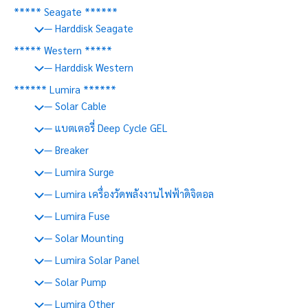
***** Seagate ******
— Harddisk Seagate
***** Western *****
— Harddisk Western
****** Lumira ******
— Solar Cable
— แบตเตอรี่ Deep Cycle GEL
— Breaker
— Lumira Surge
— Lumira เครื่องวัดพลังงานไฟฟ้าดิจิตอล
— Lumira Fuse
— Solar Mounting
— Lumira Solar Panel
— Solar Pump
— Lumira Other