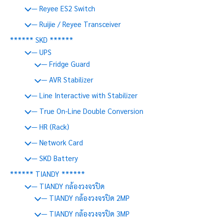
— Reyee ES2 Switch
— Ruijie / Reyee Transceiver
****** SKD ******
— UPS
— Fridge Guard
— AVR Stabilizer
— Line Interactive with Stabilizer
— True On-Line Double Conversion
— HR (Rack)
— Network Card
— SKD Battery
****** TIANDY ******
— TIANDY กล้องวงจรปิด
— TIANDY กล้องวงจรปิด 2MP
— TIANDY กล้องวงจรปิด 3MP