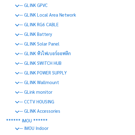
— GLINK GPVC
— GLINK Local Area Network
— GLINK RG6 CABLE
— GLINK Battery
— GLINK Solar Panel
— GLINK หัวไฟเบอร์ออฟติก
— GLINK SWITCH HUB
— GLINK POWER SUPPLY
— GLINK Wallmount
— GLink monitor
— CCTV HOUSING
— GLINK Accessories
****** IMOU ******
— IMOU Indoor