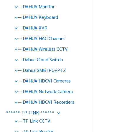
— DAHUA Monitor
— DAHUA Keyboard
— DAHUA XVR
— DAHUA HAC Channel
— DAHUA Wireless CCTV
— Dahua Cloud Switch
— Dahua SMB IPC+PTZ
— DAHUA HDCVI Cameras
— DAHUA Network Camera
— DAHUA HDCVI Recorders
****** TP-LINK ******
— TP Link CCTV
— TP Link Router