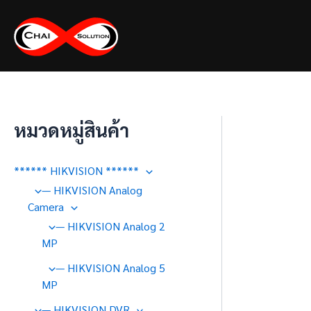
Skip
to
content
หมวดหมู่สินค้า
****** HIKVISION ******
— HIKVISION Analog
Camera
— HIKVISION Analog 2
MP
— HIKVISION Analog 5
MP
— HIKVISION DVR