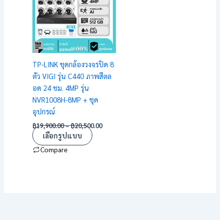
฿20,500.00
multiple
variants.
The
options
may
TP-LINK ชุดกล้องวงจรปิด 8
be
ตัว VIGI รุ่น C440 ภาพสีตล
chosen
อด 24 ชม. 4MP รุ่น
on
NVR1008H-8MP + ชุด
the
อุปกรณ์
product
฿
19,900.00
–
฿
20,500.00
page
เลือกรูปแบบ
Compare