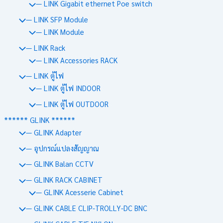
— LINK Gigabit ethernet Poe switch
— LINK SFP Module
— LINK Module
— LINK Rack
— LINK Accessories RACK
— LINK ตู้ไฟ
— LINK ตู้ไฟ INDOOR
— LINK ตู้ไฟ OUTDOOR
****** GLINK ******
— GLINK Adapter
— อุปกรณ์แปลงสัญญาณ
— GLINK Balan CCTV
— GLINK RACK CABINET
— GLINK Acesserie Cabinet
— GLINK CABLE CLIP-TROLLY-DC BNC