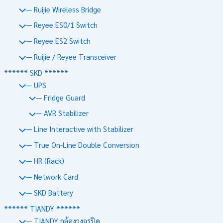
— Ruijie Wireless Bridge
— Reyee ES0/1 Switch
— Reyee ES2 Switch
— Ruijie / Reyee Transceiver
****** SKD ******
— UPS
— Fridge Guard
— AVR Stabilizer
— Line Interactive with Stabilizer
— True On-Line Double Conversion
— HR (Rack)
— Network Card
— SKD Battery
****** TIANDY ******
— TIANDY กล้องวงจรปิด