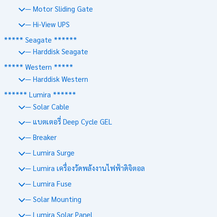
— Motor Sliding Gate
— Hi-View UPS
***** Seagate ******
— Harddisk Seagate
***** Western *****
— Harddisk Western
****** Lumira ******
— Solar Cable
— แบตเตอรี่ Deep Cycle GEL
— Breaker
— Lumira Surge
— Lumira เครื่องวัดพลังงานไฟฟ้าดิจิตอล
— Lumira Fuse
— Solar Mounting
— Lumira Solar Panel