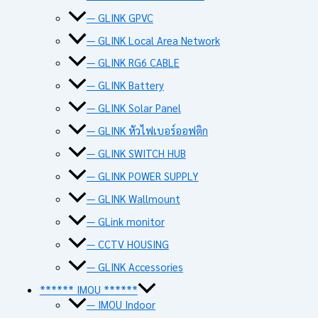
— GLINK GPVC
— GLINK Local Area Network
— GLINK RG6 CABLE
— GLINK Battery
— GLINK Solar Panel
— GLINK หัวไฟเบอร์ออฟติก
— GLINK SWITCH HUB
— GLINK POWER SUPPLY
— GLINK Wallmount
— GLink monitor
— CCTV HOUSING
— GLINK Accessories
****** IMOU ******
— IMOU Indoor