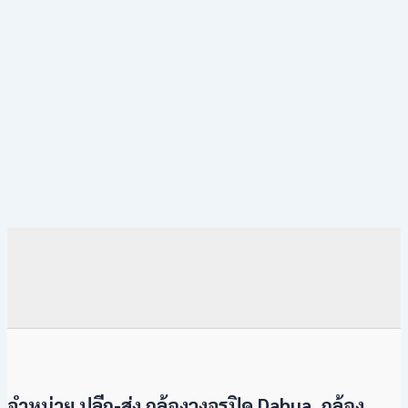
จำหน่าย ปลีก-ส่ง กล้องวงจรปิด Dahua, กล้อง