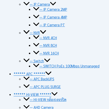
— IP Camera
— IP Camera 2MP
— IP Camera 4MP
— IP Camera PT
— NVR
— NVR 4CH
— NVR 8CH
— NVR 16CH
— Switch
— SWITCH PoEs 100Mbps Unmanaged
****** APC ******
— APC BackUPS
— APC PLUG SURGE
****** HI-VIEW ******
— HI-VIEW กล้องวงจรปิด
— AHD Camera