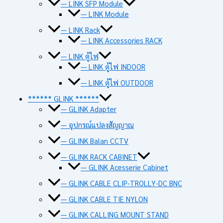
— LINK SFP Module
— LINK Module
— LINK Rack
— LINK Accessories RACK
— LINK ตู้ไฟ
— LINK ตู้ไฟ INDOOR
— LINK ตู้ไฟ OUTDOOR
****** GLINK ******
— GLINK Adapter
— อุปกรณ์แปลงสัญญาณ
— GLINK Balan CCTV
— GLINK RACK CABINET
— GLINK Acesserie Cabinet
— GLINK CABLE CLIP-TROLLY-DC BNC
— GLINK CABLE TIE NYLON
— GLINK CALLING MOUNT STAND