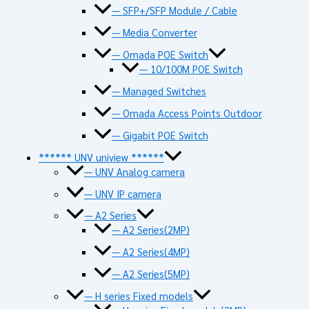
— SFP+/SFP Module / Cable
— Media Converter
— Omada POE Switch
— 10/100M POE Switch
— Managed Switches
— Omada Access Points Outdoor
— Gigabit POE Switch
****** UNV uniview ******
— UNV Analog camera
— UNV IP camera
— A2 Series
— A2 Series(2MP)
— A2 Series(4MP)
— A2 Series(5MP)
— H series Fixed models