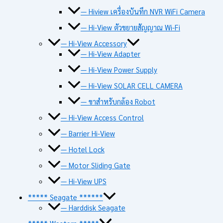
— Hiview เครื่องบันทึก NVR WiFi Camera
— Hi-View ตัวขยายสัญญาณ Wi-Fi
— Hi-View Accessory
— Hi-View Adapter
— Hi-View Power Supply
— Hi-View SOLAR CELL CAMERA
— ขาสำหรับกล้อง Robot
— Hi-View Access Control
— Barrier Hi-View
— Hotel Lock
— Motor Sliding Gate
— Hi-View UPS
***** Seagate ******
— Harddisk Seagate