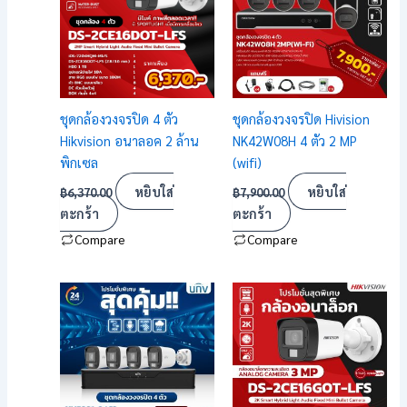
ชุดกล้องวงจรปิด 4 ตัว
ชุดกล้องวงจรปิด Hivision
Hikvision อนาลอค 2 ล้าน
NK42W08H 4 ตัว 2 MP
พิกเซล
(wifi)
หยิบใส่
หยิบใส่
฿
6,370.00
฿
7,900.00
ตะกร้า
ตะกร้า
Compare
Compare
Price
This
This
range:
product
product
฿4,990.00
has
has
through
฿12,990.00
multiple
multiple
variants.
variants.
The
The