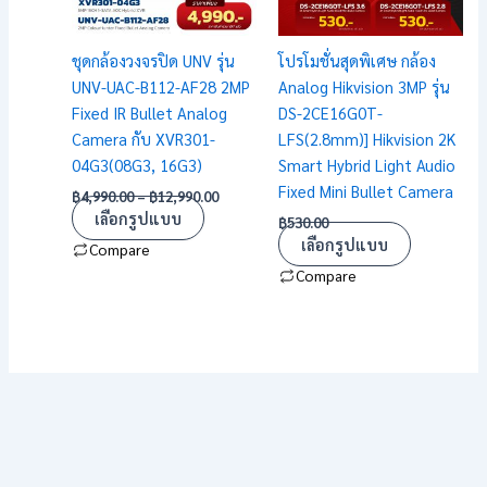
options
options
may
may
ชุดกล้องวงจรปิด UNV รุ่น
โปรโมชั่นสุดพิเศษ กล้อง
be
be
UNV-UAC-B112-AF28 2MP
Analog Hikvision 3MP รุ่น
chosen
chosen
Fixed IR Bullet Analog
DS-2CE16G0T-
on
on
Camera กับ XVR301-
LFS(2.8mm)] Hikvision 2K
the
the
04G3(08G3, 16G3)
Smart Hybrid Light Audio
product
product
Fixed Mini Bullet Camera
฿
4,990.00
–
฿
12,990.00
page
page
เลือกรูปแบบ
฿
530.00
เลือกรูปแบบ
Compare
Compare