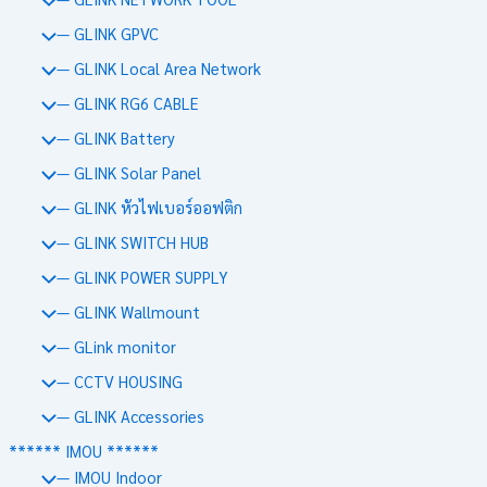
— GLINK GPVC
— GLINK Local Area Network
— GLINK RG6 CABLE
— GLINK Battery
— GLINK Solar Panel
— GLINK หัวไฟเบอร์ออฟติก
— GLINK SWITCH HUB
— GLINK POWER SUPPLY
— GLINK Wallmount
— GLink monitor
— CCTV HOUSING
— GLINK Accessories
****** IMOU ******
— IMOU Indoor