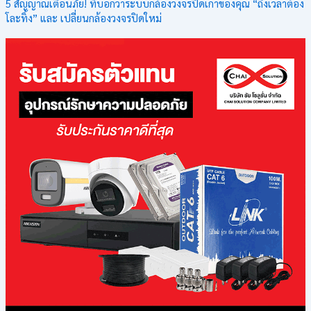
5 สัญญาณเตือนภัย! ที่บอกว่าระบบกล้องวงจรปิดเก่าของคุณ “ถึงเวลาต้อง
โละทิ้ง” และ เปลี่ยนกล้องวงจรปิดใหม่