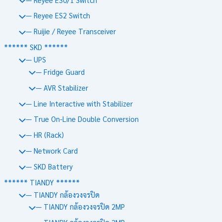
— Reyee ES2 Switch
— Ruijie / Reyee Transceiver
****** SKD ******
— UPS
— Fridge Guard
— AVR Stabilizer
— Line Interactive with Stabilizer
— True On-Line Double Conversion
— HR (Rack)
— Network Card
— SKD Battery
****** TIANDY ******
— TIANDY กล้องวงจรปิด
— TIANDY กล้องวงจรปิด 2MP