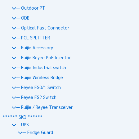
— Outdoor PT
— ODB
— Optical Fast Connector
— PCL SPLITTER
— Ruijie Accessory
— Ruijie Reyee PoE Injector
— Ruijie Industrial switch
— Ruijie Wireless Bridge
— Reyee ES0/1 Switch
— Reyee ES2 Switch
— Ruijie / Reyee Transceiver
****** SKD ******
— UPS
— Fridge Guard