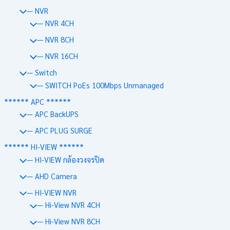
— NVR
— NVR 4CH
— NVR 8CH
— NVR 16CH
— Switch
— SWITCH PoEs 100Mbps Unmanaged
****** APC ******
— APC BackUPS
— APC PLUG SURGE
****** HI-VIEW ******
— HI-VIEW กล้องวงจรปิด
— AHD Camera
— HI-VIEW NVR
— Hi-View NVR 4CH
— Hi-View NVR 8CH