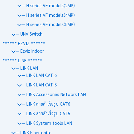
— H series VF models(2MP)
— H series VF models(4MP)
— H series VF models(5MP)
— UNV Switch
****** EZVIZ ******
— Ezviz Indoor
****** LINK ******
— LINK LAN
— LINK LAN CAT 6
— LINK LAN CAT 5
— LINK Accessories Network LAN
— LINK สายสำเร็จรูป CAT6
— LINK สายสำเร็จรูป CAT5
— LINK System tools LAN
— LINK Fiber opitc