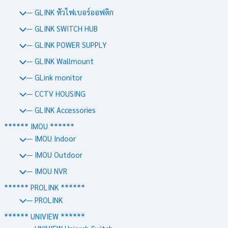
— GLINK หัวไฟเบอร์ออฟติก
— GLINK SWITCH HUB
— GLINK POWER SUPPLY
— GLINK Wallmount
— GLink monitor
— CCTV HOUSING
— GLINK Accessories
****** IMOU ******
— IMOU Indoor
— IMOU Outdoor
— IMOU NVR
****** PROLINK ******
— PROLINK
****** UNIVIEW ******