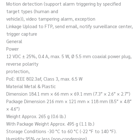
Motion detection (support alarm triggering by specified
target types (human and
vehicle)), video tampering alarm, exception
Linkage Upload to FTP, send email, notify surveillance center,
trigger capture
General
Power
12 VDC ± 25%, 0.4 A, max. 5 W, Ø 5.5 mm coaxial power plug,
reverse polarity
protection,
PoE: IEEE 802.3af, Class 3, max. 6.5 W
Material Metal & Plastic
Dimension 184.1 mm × 66 mm × 69.1 mm (7.3″ × 2.6″ × 2.7″)
Package Dimension 216 mm × 121 mm × 118 mm (8.5″ × 4.8″
× 4.6″)
Weight Approx. 265 g (0.6 lb.)
With Package Weight Approx. 495 g (1.1 lb.)
Storage Conditions -30 °C to 60 °C (-22 °F to 140 °F).
Humidity 95% or less (non-condensing)