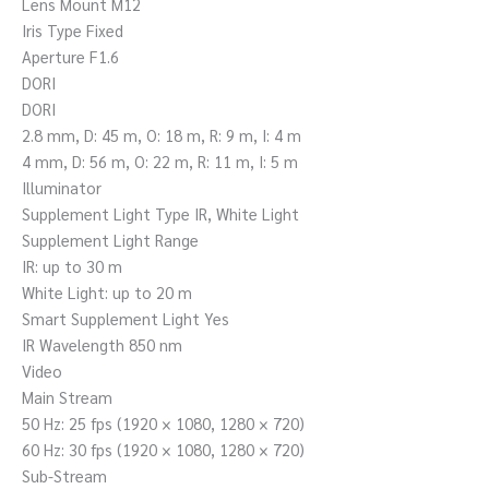
Lens Mount M12
Iris Type Fixed
Aperture F1.6
DORI
DORI
2.8 mm, D: 45 m, O: 18 m, R: 9 m, I: 4 m
4 mm, D: 56 m, O: 22 m, R: 11 m, I: 5 m
Illuminator
Supplement Light Type IR, White Light
Supplement Light Range
IR: up to 30 m
White Light: up to 20 m
Smart Supplement Light Yes
IR Wavelength 850 nm
Video
Main Stream
50 Hz: 25 fps (1920 × 1080, 1280 × 720)
60 Hz: 30 fps (1920 × 1080, 1280 × 720)
Sub-Stream