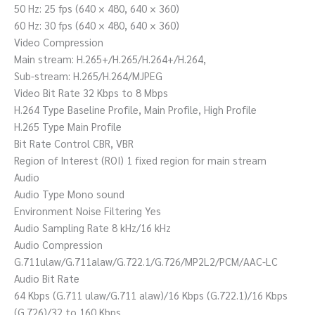
50 Hz: 25 fps (640 × 480, 640 × 360)
60 Hz: 30 fps (640 × 480, 640 × 360)
Video Compression
Main stream: H.265+/H.265/H.264+/H.264,
Sub-stream: H.265/H.264/MJPEG
Video Bit Rate 32 Kbps to 8 Mbps
H.264 Type Baseline Profile, Main Profile, High Profile
H.265 Type Main Profile
Bit Rate Control CBR, VBR
Region of Interest (ROI) 1 fixed region for main stream
Audio
Audio Type Mono sound
Environment Noise Filtering Yes
Audio Sampling Rate 8 kHz/16 kHz
Audio Compression
G.711ulaw/G.711alaw/G.722.1/G.726/MP2L2/PCM/AAC-LC
Audio Bit Rate
64 Kbps (G.711 ulaw/G.711 alaw)/16 Kbps (G.722.1)/16 Kbps
(G.726)/32 to 160 Kbps