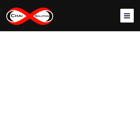
จำนวน
Skip
กล้อง
to
วงจรปิด
content
Hilook
รุ่น
IPC-
B120HA-
LU(2.8mm)
2
MP
Fixed
Bullet
Network
Camera
ชิ้น