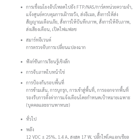
การเชื่อมโยง
อัปโหลดไปยัง FTP/NAS/การ์ดหน่วยความจำ,
แจ้งศูนย์ควบคุมการเฝ้าระวัง, ส่งอีเมล, สั่งการให้ส่ง
สัญญาณเตือนภัย, สั่งการให้บันทึกภาพ, สั่งการให้จับภาพ,
ส่งเสียงเตือน, เปิดไฟแฟลช
สมาร์ทอีเวนต์
การตรวจจับการเปลี่ยนแปลงฉาก
ฟังก์ชันการเรียนรู้เชิงลึก
การจับภาพใบหน้า
ใช่
การป้องกันรอบพื้นที่
การข้ามเส้น, การบุกรุก, การเข้าสู่พื้นที่, การออกจากพื้นที่
รองรับการตั้งค่าการแจ้งเตือนโดยกำหนดเป้าหมายเฉพาะ
(บุคคลและยานพาหนะ)
ทั่วไป
พลัง
12 VDC ± 25%, 1.4 A, สูงสุด 17 W, ปลั๊กไฟโคแอกเชียล