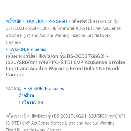
หน้าหลัก
/
HIKVISION
/
Pro Series
/ กล้องวงจรปิด Hikvision รุ่น
DS-2CD2T66G2H-IS2U/SRB(4mm)(eF)(O-STD) 6MP AcuSense
Strobe Light and Audible Warning Fixed Bullet Network
Camera
HIKVISION
,
Pro Series
กล้องวงจรปิด Hikvision รุ่น DS-2CD2T66G2H-
IS2U/SRB(4mm)(eF)(O-STD) 6MP AcuSense Strobe
Light and Audible Warning Fixed Bullet Network
Camera
หมวดหมู่:
HIKVISION
,
Pro Series
คำอธิบาย
บทวิจารณ์ (0)
กล้องวงจรปิด Hikvision รุ่น DS-2CD2T66G2H-IS2U/SRB(4mm)(eF)
(O-STD) 6MP AcuSense Strobe Light and Audible Warning
Fixed Bullet Network Camera