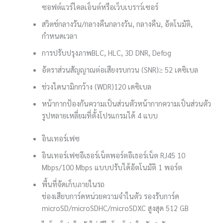
ซอฟต์แวร์ไคลเอ็นต์หรือเว็บเบราว์เซอร์
สวิตช์กลางวัน/กลางคืน
กลางวัน, กลางคืน, อัตโนมัติ,
กำหนดเวลา
การปรับปรุงภาพ
BLC, HLC, 3D DNR, Defog
อัตราส่วนสัญญาณต่อเสียงรบกวน (SNR)
≥ 52 เดซิเบล
ช่วงไดนามิกกว้าง (WDR)
120 เดซิเบล
หน้ากากป้องกันความเป็นส่วนตัว
หน้ากากความเป็นส่วนตัว
รูปหลายเหลี่ยมที่ตั้งโปรแกรมได้ 4 แบบ
อินเทอร์เฟซ
อินเทอร์เฟซอีเธอร์เน็ต
พอร์ตอีเธอร์เน็ต RJ45 10
Mbps/100 Mbps แบบปรับได้อัตโนมัติ 1 พอร์ต
พื้นที่จัดเก็บภายในรถ
ช่องเสียบการ์ดหน่วยความจำในตัว รองรับการ์ด
microSD/microSDHC/microSDXC สูงสุด 512 GB