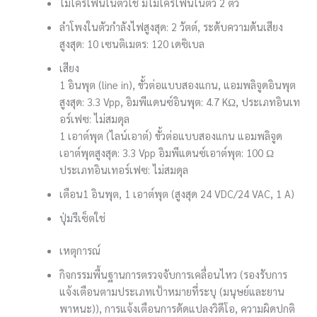
ไมโครโฟนในตัว
ใช่ มีไมโครโฟนในตัว 2 ตัว
ลำโพงในตัว
กำลังไฟสูงสุด: 2 วัตต์, ระดับความดันเสียง
สูงสุด: 10 เซนติเมตร: 120 เดซิเบล
เสียง
1 อินพุต (line in), ขั้วต่อแบบสองแกน, แอมพลิจูดอินพุต
สูงสุด: 3.3 Vpp, อิมพีแดนซ์อินพุต: 4.7 KΩ, ประเภทอินเท
อร์เฟซ: ไม่สมดุล
1 เอาต์พุต (ไลน์เอาต์) ขั้วต่อแบบสองแกน แอมพลิจูด
เอาต์พุตสูงสุด: 3.3 Vpp อิมพีแดนซ์เอาต์พุต: 100 Ω
ประเภทอินเทอร์เฟซ: ไม่สมดุล
เตือน
1 อินพุต, 1 เอาต์พุต (สูงสุด 24 VDC/24 VAC, 1 A)
ปุ่มรีเซ็ต
ใช่
เหตุการณ์
กิจกรรมพื้นฐาน
การตรวจจับการเคลื่อนไหว (รองรับการ
แจ้งเตือนตามประเภทเป้าหมายที่ระบุ (มนุษย์และยาน
พาหนะ)), การแจ้งเตือนการดัดแปลงวิดีโอ, ความผิดปกติ