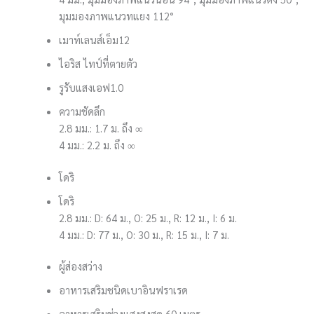
มุมมองภาพแนวทแยง 112°
เมาท์เลนส์
เอ็ม12
ไอริส ไทป์
ที่ตายตัว
รูรับแสง
เอฟ1.0
ความชัดลึก
2.8 มม.: 1.7 ม. ถึง ∞
4 มม.: 2.2 ม. ถึง ∞
โดริ
โดริ
2.8 มม.: D: 64 ม., O: 25 ม., R: 12 ม., I: 6 ม.
4 มม.: D: 77 ม., O: 30 ม., R: 15 ม., I: 7 ม.
ผู้ส่องสว่าง
อาหารเสริมชนิดเบา
อินฟราเรด
อาหารเสริมช่วงแสง
สูงสุด 60 เมตร