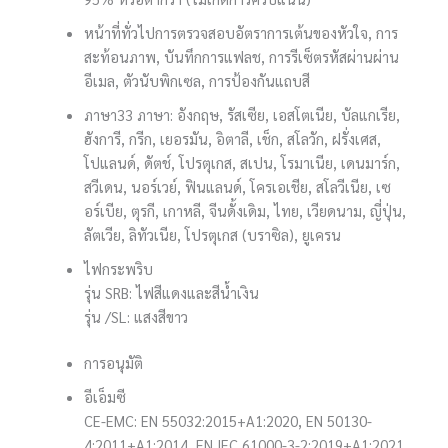
หน้าที่ทั่วไป
การตรวจสอบอัตราการเต้นของหัวใจ, การ
สะท้อนภาพ, บันทึกการแฟลช, การรีเซ็ตรหัสผ่านผ่าน
อีเมล, ตัวนับพิกเซล, การป้องกันแถบสี
ภาษา
33 ภาษา: อังกฤษ, รัสเซีย, เอสโตเนีย, บัลแกเรีย,
ฮังการี, กรีก, เยอรมัน, อิตาลี, เช็ก, สโลวัก, ฝรั่งเศส,
โปแลนด์, ดัตช์, โปรตุเกส, สเปน, โรมาเนีย, เดนมาร์ก,
สวีเดน, นอร์เวย์, ฟินแลนด์, โครเอเชีย, สโลวีเนีย, เซ
อร์เบีย, ตุรกี, เกาหลี, จีนดั้งเดิม, ไทย, เวียดนาม, ญี่ปุ่น,
ลัตเวีย, ลิทัวเนีย, โปรตุเกส (บราซิล), ยูเครน
ไฟกระพริบ
รุ่น SRB: ไฟสีแดงและสีน้ำเงิน
รุ่น /SL: แสงสีขาว
การอนุมัติ
อีเอ็มซี
CE-EMC: EN 55032:2015+A1:2020, EN 50130-
4:2011+A1:2014, EN IEC 61000-3-2:2019+A1:2021,