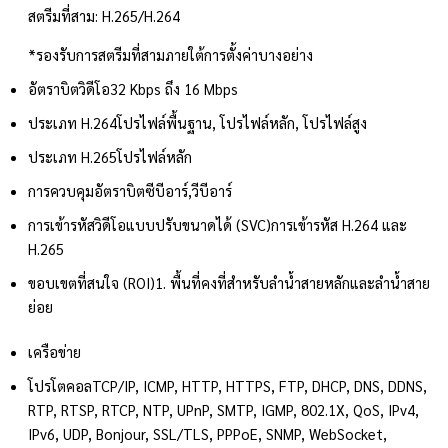
สตรีมที่สาม: H.265/H.264
*รองรับการสตรีมที่สามภายใต้การตั้งค่าบางอย่าง
อัตราบิตวิดีโอ
32 Kbps ถึง 16 Mbps
ประเภท H.264
โปรไฟล์พื้นฐาน, โปรไฟล์หลัก, โปรไฟล์สูง
ประเภท H.265
โปรไฟล์หลัก
การควบคุมอัตราบิต
ซีบีอาร์,วีบีอาร์
การเข้ารหัสวิดีโอแบบปรับขนาดได้ (SVC)
การเข้ารหัส H.264 และ
H.265
ขอบเขตที่สนใจ (ROI)
1. พื้นที่คงที่สำหรับลำน้ำสายหลักและลำน้ำสาย
ย่อย
เครือข่าย
โปรโตคอล
TCP/IP, ICMP, HTTP, HTTPS, FTP, DHCP, DNS, DDNS,
RTP, RTSP, RTCP, NTP, UPnP, SMTP, IGMP, 802.1X, QoS, IPv4,
IPv6, UDP, Bonjour, SSL/TLS, PPPoE, SNMP, WebSocket,