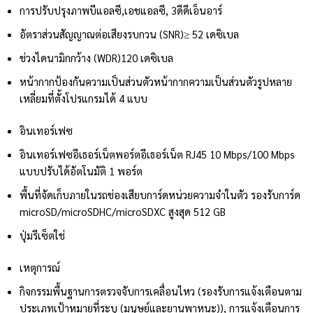
การปรับปรุงภาพ
บีแอลซี,เอชแอลซี, 3ดีดีเอ็นอาร์
อัตราส่วนสัญญาณต่อเสียงรบกวน (SNR)
≥ 52 เดซิเบล
ช่วงไดนามิกกว้าง (WDR)
120 เดซิเบล
หน้ากากป้องกันความเป็นส่วนตัว
หน้ากากความเป็นส่วนตัวรูปหลาย
เหลี่ยมที่ตั้งโปรแกรมได้ 4 แบบ
อินเทอร์เฟซ
อินเทอร์เฟซอีเธอร์เน็ต
พอร์ตอีเธอร์เน็ต RJ45 10 Mbps/100 Mbps
แบบปรับได้อัตโนมัติ 1 พอร์ต
พื้นที่จัดเก็บภายในรถ
ช่องเสียบการ์ดหน่วยความจำในตัว รองรับการ์ด
microSD/microSDHC/microSDXC สูงสุด 512 GB
ปุ่มรีเซ็ต
ใช่
เหตุการณ์
กิจกรรมพื้นฐาน
การตรวจจับการเคลื่อนไหว (รองรับการแจ้งเตือนตาม
ประเภทเป้าหมายที่ระบุ (มนุษย์และยานพาหนะ)), การแจ้งเตือนการ