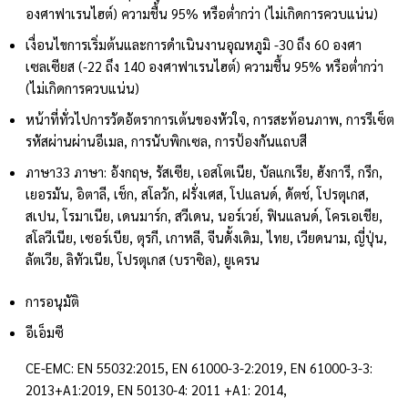
องศาฟาเรนไฮต์) ความชื้น 95% หรือต่ำกว่า (ไม่เกิดการควบแน่น)
เงื่อนไขการเริ่มต้นและการดำเนินงาน
อุณหภูมิ -30 ถึง 60 องศา
เซลเซียส (-22 ถึง 140 องศาฟาเรนไฮต์) ความชื้น 95% หรือต่ำกว่า
(ไม่เกิดการควบแน่น)
หน้าที่ทั่วไป
การวัดอัตราการเต้นของหัวใจ, การสะท้อนภาพ, การรีเซ็ต
รหัสผ่านผ่านอีเมล, การนับพิกเซล, การป้องกันแถบสี
ภาษา
33 ภาษา: อังกฤษ, รัสเซีย, เอสโตเนีย, บัลแกเรีย, ฮังการี, กรีก,
เยอรมัน, อิตาลี, เช็ก, สโลวัก, ฝรั่งเศส, โปแลนด์, ดัตช์, โปรตุเกส,
สเปน, โรมาเนีย, เดนมาร์ก, สวีเดน, นอร์เวย์, ฟินแลนด์, โครเอเชีย,
สโลวีเนีย, เซอร์เบีย, ตุรกี, เกาหลี, จีนดั้งเดิม, ไทย, เวียดนาม, ญี่ปุ่น,
ลัตเวีย, ลิทัวเนีย, โปรตุเกส (บราซิล), ยูเครน
การอนุมัติ
อีเอ็มซี
CE-EMC: EN 55032:2015, EN 61000-3-2:2019, EN 61000-3-3:
2013+A1:2019, EN 50130-4: 2011 +A1: 2014,