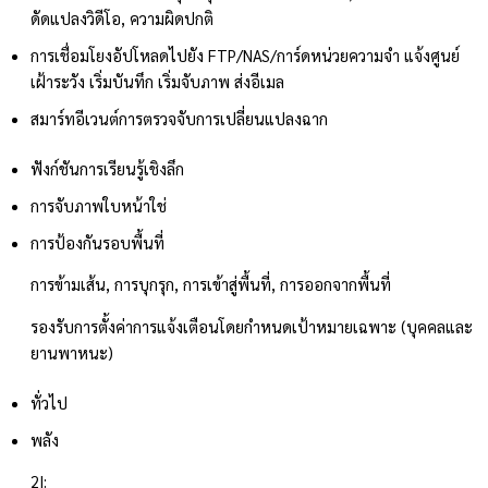
ดัดแปลงวิดีโอ, ความผิดปกติ
การเชื่อมโยง
อัปโหลดไปยัง FTP/NAS/การ์ดหน่วยความจำ แจ้งศูนย์
เฝ้าระวัง เริ่มบันทึก เริ่มจับภาพ ส่งอีเมล
สมาร์ทอีเวนต์
การตรวจจับการเปลี่ยนแปลงฉาก
ฟังก์ชันการเรียนรู้เชิงลึก
การจับภาพใบหน้า
ใช่
การป้องกันรอบพื้นที่
การข้ามเส้น, การบุกรุก, การเข้าสู่พื้นที่, การออกจากพื้นที่
รองรับการตั้งค่าการแจ้งเตือนโดยกำหนดเป้าหมายเฉพาะ (บุคคลและ
ยานพาหนะ)
ทั่วไป
พลัง
2I: