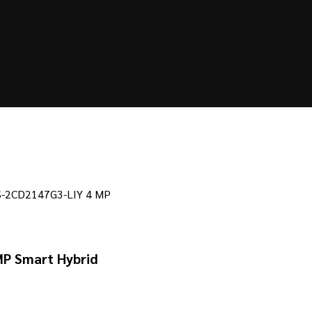
น DS-2CD2147G3-LIY 4 MP
 MP Smart Hybrid