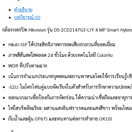
คำอธิบาย
บทวิจารณ์ (0)
กล้องวงจรปิด Hikvision รุ่น DS-2CD2147G3-LIY 4 MP Smart Hybr
HikAI-ISP ให้ประสิทธิภาพการลดเสียงรบกวนที่ยอดเยี่ยม
ภาพสีสันสดใสตลอด 24 ชั่วโมง ด้วยเทคโนโลยี ColorVu
WDR ที่ปรับตามฉาก
เน้นการจำแนกประเภทบุคคลและยานพาหนะโดยใช้การเรียนรู้เชิ
-S2U: ไมโครโฟนคู่แบบจัดเรียงในตัวสำหรับการรักษาความปลอดภั
ออกแบบมาเพื่อป้องกันการกัดกร่อน ให้ความน่าเชื่อถือและอายุก
ไฟไฮบริดอัจฉริยะ: ผสานแสงอินฟราเรดและแสงสีขาว พร้อมโหม
กันน้ำและฝุ่น (IP67) และทนทานต่อการทำลาย (IK10)