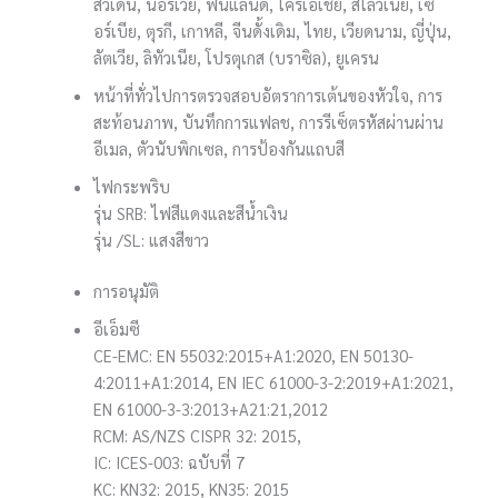
สวีเดน, นอร์เวย์, ฟินแลนด์, โครเอเชีย, สโลวีเนีย, เซ
อร์เบีย, ตุรกี, เกาหลี, จีนดั้งเดิม, ไทย, เวียดนาม, ญี่ปุ่น,
ลัตเวีย, ลิทัวเนีย, โปรตุเกส (บราซิล), ยูเครน
หน้าที่ทั่วไป
การตรวจสอบอัตราการเต้นของหัวใจ, การ
สะท้อนภาพ, บันทึกการแฟลช, การรีเซ็ตรหัสผ่านผ่าน
อีเมล, ตัวนับพิกเซล, การป้องกันแถบสี
ไฟกระพริบ
รุ่น SRB: ไฟสีแดงและสีน้ำเงิน
รุ่น /SL: แสงสีขาว
การอนุมัติ
อีเอ็มซี
CE-EMC: EN 55032:2015+A1:2020, EN 50130-
4:2011+A1:2014, EN IEC 61000-3-2:2019+A1:2021,
EN 61000-3-3:2013+A21:21,2012
RCM: AS/NZS CISPR 32: 2015,
IC: ICES-003: ฉบับที่ 7
KC: KN32: 2015, KN35: 2015