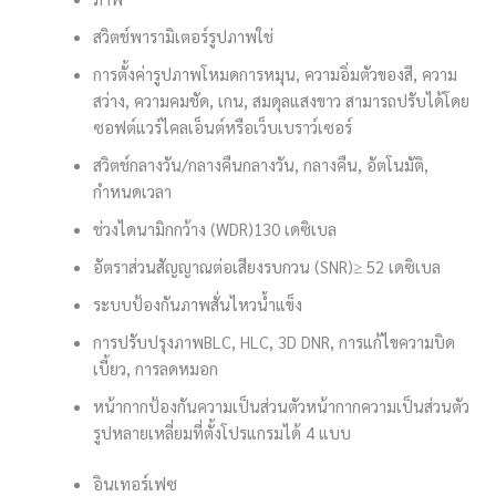
สวิตช์พารามิเตอร์รูปภาพ
ใช่
การตั้งค่ารูปภาพ
โหมดการหมุน, ความอิ่มตัวของสี, ความ
สว่าง, ความคมชัด, เกน, สมดุลแสงขาว สามารถปรับได้โดย
ซอฟต์แวร์ไคลเอ็นต์หรือเว็บเบราว์เซอร์
สวิตช์กลางวัน/กลางคืน
กลางวัน, กลางคืน, อัตโนมัติ,
กำหนดเวลา
ช่วงไดนามิกกว้าง (WDR)
130 เดซิเบล
อัตราส่วนสัญญาณต่อเสียงรบกวน (SNR)
≥ 52 เดซิเบล
ระบบป้องกันภาพสั่นไหว
น้ำแข็ง
การปรับปรุงภาพ
BLC, HLC, 3D DNR, การแก้ไขความบิด
เบี้ยว, การลดหมอก
หน้ากากป้องกันความเป็นส่วนตัว
หน้ากากความเป็นส่วนตัว
รูปหลายเหลี่ยมที่ตั้งโปรแกรมได้ 4 แบบ
อินเทอร์เฟซ