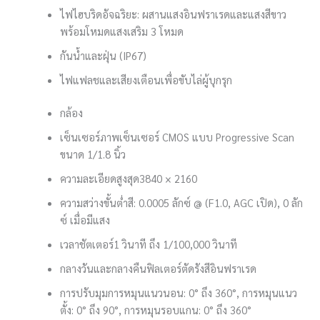
ไฟไฮบริดอัจฉริยะ: ผสานแสงอินฟราเรดและแสงสีขาว
พร้อมโหมดแสงเสริม 3 โหมด
กันน้ำและฝุ่น (IP67)
ไฟแฟลชและเสียงเตือนเพื่อขับไล่ผู้บุกรุก
กล้อง
เซ็นเซอร์ภาพ
เซ็นเซอร์ CMOS แบบ Progressive Scan
ขนาด 1/1.8 นิ้ว
ความละเอียดสูงสุด
3840 × 2160
ความสว่างขั้นต่ำ
สี: 0.0005 ลักซ์ @ (F1.0, AGC เปิด), 0 ลัก
ซ์ เมื่อมีแสง
เวลาชัตเตอร์
1 วินาที ถึง 1/100,000 วินาที
กลางวันและกลางคืน
ฟิลเตอร์ตัดรังสีอินฟราเรด
การปรับมุม
การหมุนแนวนอน: 0° ถึง 360°, การหมุนแนว
ตั้ง: 0° ถึง 90°, การหมุนรอบแกน: 0° ถึง 360°