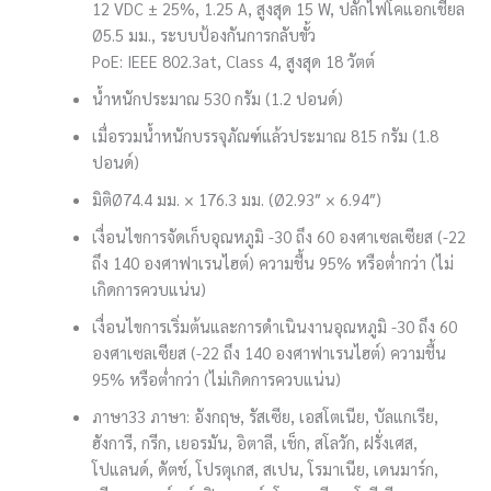
12 VDC ± 25%, 1.25 A, สูงสุด 15 W, ปลั๊กไฟโคแอกเชียล
Ø5.5 มม., ระบบป้องกันการกลับขั้ว
PoE: IEEE 802.3at, Class 4, สูงสุด 18 วัตต์
น้ำหนัก
ประมาณ 530 กรัม (1.2 ปอนด์)
เมื่อรวมน้ำหนักบรรจุภัณฑ์แล้ว
ประมาณ 815 กรัม (1.8
ปอนด์)
มิติ
Ø74.4 มม. × 176.3 มม. (Ø2.93″ × 6.94″)
เงื่อนไขการจัดเก็บ
อุณหภูมิ -30 ถึง 60 องศาเซลเซียส (-22
ถึง 140 องศาฟาเรนไฮต์) ความชื้น 95% หรือต่ำกว่า (ไม่
เกิดการควบแน่น)
เงื่อนไขการเริ่มต้นและการดำเนินงาน
อุณหภูมิ -30 ถึง 60
องศาเซลเซียส (-22 ถึง 140 องศาฟาเรนไฮต์) ความชื้น
95% หรือต่ำกว่า (ไม่เกิดการควบแน่น)
ภาษา
33 ภาษา: อังกฤษ, รัสเซีย, เอสโตเนีย, บัลแกเรีย,
ฮังการี, กรีก, เยอรมัน, อิตาลี, เช็ก, สโลวัก, ฝรั่งเศส,
โปแลนด์, ดัตช์, โปรตุเกส, สเปน, โรมาเนีย, เดนมาร์ก,