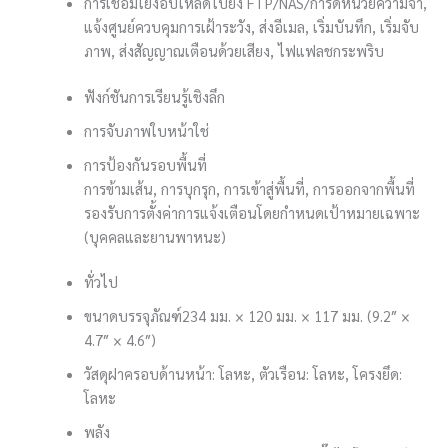
การเชื่อมโยง
อัปโหลดไปยัง FTP/NAS/การ์ดหน่วยความจำ,
แจ้งศูนย์ควบคุมการเฝ้าระวัง, ส่งอีเมล, เริ่มบันทึก, เริ่มจับ
ภาพ, ส่งสัญญาณเตือนด้วยเสียง, ไฟแฟลชกระพริบ
ฟังก์ชันการเรียนรู้เชิงลึก
การจับภาพใบหน้า
ใช่
การป้องกันรอบพื้นที่
การข้ามเส้น, การบุกรุก, การเข้าสู่พื้นที่, การออกจากพื้นที่
รองรับการตั้งค่าการแจ้งเตือนโดยกำหนดเป้าหมายเฉพาะ
(บุคคลและยานพาหนะ)
ทั่วไป
ขนาดบรรจุภัณฑ์
234 มม. × 120 มม. × 117 มม. (9.2″ ×
4.7″ × 4.6″)
วัสดุ
ฝาครอบด้านหน้า: โลหะ, ตัวเรือน: โลหะ, โครงยึด:
โลหะ
พลัง