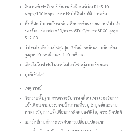
อินเทอร์เฟซอีเธอร์เน็ต
พอร์ตอีเธอร์เน็ต RJ45 10
Mbps/100 Mbps แบบปรับได้อัตโนมัติ 1 พอร์ต
พื้นที่จัดเก็บภายในรถ
ช่องเสียบการ์ดหน่วยความจำในตัว
รองรับการ์ด microSD/microSDHC/microSDXC สูงสุด
512 GB
ลำโพงในตัว
กำลังไฟสูงสุด: 2 วัตต์, ระดับความดันเสียง
สูงสุด: 10 เซนติเมตร: 110 เดซิเบล
เสียง
ไมโครโฟนในตัว: ไมโครโฟนคู่แบบเรียงแถว
ปุ่มรีเซ็ต
ใช่
เหตุการณ์
กิจกรรมพื้นฐาน
การตรวจจับการเคลื่อนไหว (รองรับการ
แจ้งเตือนตามประเภทเป้าหมายที่ระบุ (มนุษย์และยาน
พาหนะ)), การแจ้งเตือนการดัดแปลงวิดีโอ, ความผิดปกติ
สมาร์ทอีเวนต์
การตรวจจับการเปลี่ยนแปลงฉาก