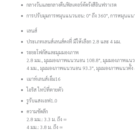
กลางวันและกลางคืน
ฟิลเตอร์ตัดรังสีอินฟราเรด
การปรับมุม
การหมุนแนวนอน: 0° ถึง 360°, การหมุนแนวตั
เลนส์
ประเภทเลนส์
เลนส์คงที่ มีให้เลือก 2.8 และ 4 มม.
ระยะโฟกัสและมุมมองภาพ
2.8 มม., มุมมองภาพแนวนอน 108.8°, มุมมองภาพแนวต
4 มม., มุมมองภาพแนวนอน 93.3°, มุมมองภาพแนวตั้ง
เมาท์เลนส์
เอ็ม16
ไอริส ไทป์
ที่ตายตัว
รูรับแสง
เอฟ1.0
ความชัดลึก
2.8 มม.: 3.3 ม. ถึง ∞
4 มม.: 3.8 ม. ถึง ∞