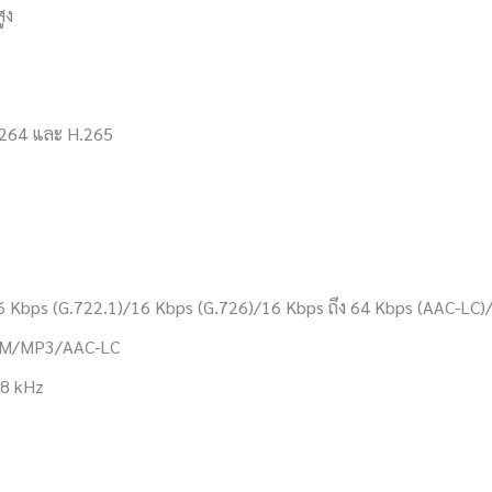
ูง
.264 และ H.265
 Kbps (G.722.1)/16 Kbps (G.726)/16 Kbps ถึง 64 Kbps (AAC-LC)
PCM/MP3/AAC-LC
48 kHz