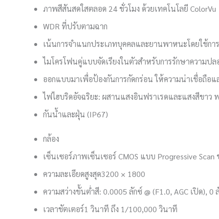
ภาพสีสันสดใสตลอด 24 ชั่วโมง ด้วยเทคโนโลยี ColorVu
WDR ที่ปรับตามฉาก
เน้นการจำแนกประเภทบุคคลและยานพาหนะโดยใช้การเรีย
ไมโครโฟนคู่แบบจัดเรียงในตัวสำหรับการรักษาความปลอ
ออกแบบมาเพื่อป้องกันการกัดกร่อน ให้ความน่าเชื่อถื
ไฟไฮบริดอัจฉริยะ: ผสานแสงอินฟราเรดและแสงสีขาว 
กันน้ำและฝุ่น (IP67)
กล้อง
เซ็นเซอร์ภาพ
เซ็นเซอร์ CMOS แบบ Progressive Scan ข
ความละเอียดสูงสุด
3200 × 1800
ความสว่างขั้นต่ำ
สี: 0.0005 ลักซ์ @ (F1.0, AGC เปิด), 0 ลั
เวลาชัตเตอร์
1 วินาที ถึง 1/100,000 วินาที