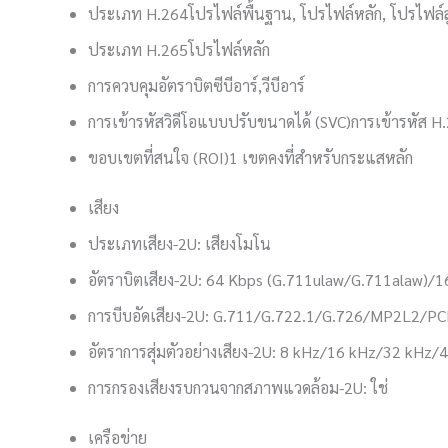
ประเภท H.264
โปรไฟล์พื้นฐาน, โปรไฟล์หลัก, โปรไฟล์ส
ประเภท H.265
โปรไฟล์หลัก
การควบคุมอัตราบิต
ซีบีอาร์,วีบีอาร์
การเข้ารหัสวิดีโอแบบปรับขนาดได้ (SVC)
การเข้ารหัส H
ขอบเขตที่สนใจ (ROI)
1 เขตคงที่สำหรับกระแสหลัก
เสียง
ประเภทเสียง
-2U: เสียงโมโน
อัตราบิตเสียง
-2U: 64 Kbps (G.711ulaw/G.711alaw)/16
การบีบอัดเสียง
-2U: G.711/G.722.1/G.726/MP2L2/
อัตราการสุ่มตัวอย่างเสียง
-2U: 8 kHz/16 kHz/32 kHz/
การกรองเสียงรบกวนจากสภาพแวดล้อม
-2U: ใช่
เครือข่าย