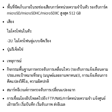
พื้นที่จัดเก็บภายในรถ
ช่องเสียบการ์ดหน่วยความจำในตัว รองรับการ์ด
microSD/microSDHC/microSDXC สูงสุด 512 GB
เสียง
ไมโครโฟนในตัว:
-2U: ไมโครโฟนคู่แบบจัดเรียง
ปุ่มรีเซ็ต
ใช่
เหตุการณ์
กิจกรรมพื้นฐาน
การตรวจจับการเคลื่อนไหว (รองรับการแจ้งเตือนตาม
ประเภทเป้าหมายที่ระบุ (มนุษย์และยานพาหนะ)), การแจ้งเตือนการ
ดัดแปลงวิดีโอ, ความผิดปกติ
สมาร์ทอีเวนต์
การตรวจจับการเปลี่ยนแปลงฉาก
การเชื่อมโยง
อัปโหลดไปยัง FTP/NAS/การ์ดหน่วยความจำ แจ้งศูนย์
เฝ้าระวัง เริ่มบันทึก เริ่มจับภาพ ส่งอีเมล