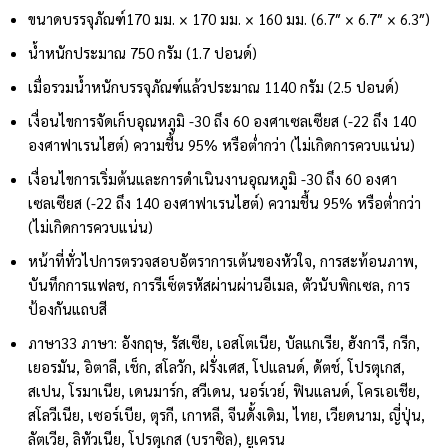
ขนาดบรรจุภัณฑ์
170 มม. × 170 มม. × 160 มม. (6.7″ × 6.7″ × 6.3″)
น้ำหนัก
ประมาณ 750 กรัม (1.7 ปอนด์)
เมื่อรวมน้ำหนักบรรจุภัณฑ์แล้ว
ประมาณ 1140 กรัม (2.5 ปอนด์)
เงื่อนไขการจัดเก็บ
อุณหภูมิ -30 ถึง 60 องศาเซลเซียส (-22 ถึง 140
องศาฟาเรนไฮต์) ความชื้น 95% หรือต่ำกว่า (ไม่เกิดการควบแน่น)
เงื่อนไขการเริ่มต้นและการดำเนินงาน
อุณหภูมิ -30 ถึง 60 องศา
เซลเซียส (-22 ถึง 140 องศาฟาเรนไฮต์) ความชื้น 95% หรือต่ำกว่า
(ไม่เกิดการควบแน่น)
หน้าที่ทั่วไป
การตรวจสอบอัตราการเต้นของหัวใจ, การสะท้อนภาพ,
บันทึกการแฟลช, การรีเซ็ตรหัสผ่านผ่านอีเมล, ตัวนับพิกเซล, การ
ป้องกันแถบสี
ภาษา
33 ภาษา: อังกฤษ, รัสเซีย, เอสโตเนีย, บัลแกเรีย, ฮังการี, กรีก,
เยอรมัน, อิตาลี, เช็ก, สโลวัก, ฝรั่งเศส, โปแลนด์, ดัตช์, โปรตุเกส,
สเปน, โรมาเนีย, เดนมาร์ก, สวีเดน, นอร์เวย์, ฟินแลนด์, โครเอเชีย,
สโลวีเนีย, เซอร์เบีย, ตุรกี, เกาหลี, จีนดั้งเดิม, ไทย, เวียดนาม, ญี่ปุ่น,
ลัตเวีย, ลิทัวเนีย, โปรตุเกส (บราซิล), ยูเครน