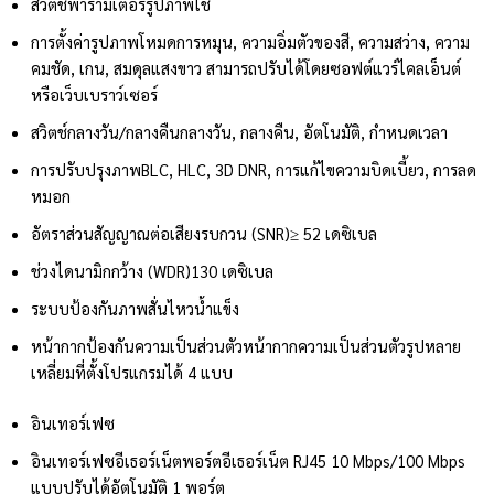
สวิตช์พารามิเตอร์รูปภาพ
ใช่
การตั้งค่ารูปภาพ
โหมดการหมุน, ความอิ่มตัวของสี, ความสว่าง, ความ
คมชัด, เกน, สมดุลแสงขาว สามารถปรับได้โดยซอฟต์แวร์ไคลเอ็นต์
หรือเว็บเบราว์เซอร์
สวิตช์กลางวัน/กลางคืน
กลางวัน, กลางคืน, อัตโนมัติ, กำหนดเวลา
การปรับปรุงภาพ
BLC, HLC, 3D DNR, การแก้ไขความบิดเบี้ยว, การลด
หมอก
อัตราส่วนสัญญาณต่อเสียงรบกวน (SNR)
≥ 52 เดซิเบล
ช่วงไดนามิกกว้าง (WDR)
130 เดซิเบล
ระบบป้องกันภาพสั่นไหว
น้ำแข็ง
หน้ากากป้องกันความเป็นส่วนตัว
หน้ากากความเป็นส่วนตัวรูปหลาย
เหลี่ยมที่ตั้งโปรแกรมได้ 4 แบบ
อินเทอร์เฟซ
อินเทอร์เฟซอีเธอร์เน็ต
พอร์ตอีเธอร์เน็ต RJ45 10 Mbps/100 Mbps
แบบปรับได้อัตโนมัติ 1 พอร์ต