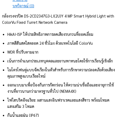
บทวิจารณ์ (0)
กล้องวงจรปิด DS-2CD2347G3-LI(2U)Y 4 MP Smart Hybrid Light with
ColorVu Fixed Turret Network Camera
HikAI-ISP ให้ประสิทธิภาพการลดเสียงรบกวนที่ยอดเยี่ยม
ภาพสีสันสดใสตลอด 24 ชั่วโมง ด้วยเทคโนโลยี ColorVu
WDR ที่ปรับตามฉาก
เน้นการจำแนกประเภทบุคคลและยานพาหนะโดยใช้การเรียนรู้เชิงลึก
ไมโครโฟนคู่แบบจัดเรียงในตัวสำหรับการรักษาความปลอดภัยด้วยเสียง
คุณภาพสูงแบบเรียลไทม์
ออกแบบมาเพื่อป้องกันการกัดกร่อน ให้ความน่าเชื่อถือและอายุการใช้
งานที่ยาวนานกว่ามาตรฐานทั่วไป (NEMA4X)
ไฟไฮบริดอัจฉริยะ: ผสานแสงอินฟราเรดและแสงสีขาว พร้อมโหมด
แสงเสริม 3 โหมด
กันน้ำและฝุ่น (IP67)