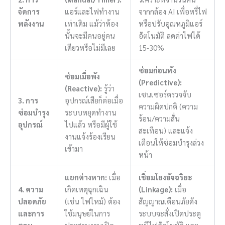
จัดการ
แอร์และไฟทำงาน
จากกล้อง AI เพื่อหรี่ไฟ
พลังงาน
เท่าเดิม แม้ว่าห้อง
หรือปรับอุณหภูมิแอร์
นั้นจะมีคนอยู่คน
อัตโนมัติ ลดค่าไฟได้
เดียวหรือไม่มีเลย
15-30%
ซ่อมก่อนพัง
ซ่อมเมื่อพัง
(Predictive):
(Reactive):
รู้ว่า
เซนเซอร์ตรวจจับ
3. การ
อุปกรณ์เสียก็ต่อเมื่อ
ความผิดปกติ (ความ
ซ่อมบำรุง
ระบบหยุดทำงาน
ร้อน/ความสั่น
อุปกรณ์
ไปแล้ว หรือมีผู้ใช้
สะเทือน) และแจ้ง
งานแจ้งร้องเรียน
เตือนให้ซ่อมบำรุงล่วง
เข้ามา
หน้า
แยกต่างหาก:
เมื่อ
เชื่อมโยงอัจฉริยะ
4. ความ
เกิดเหตุฉุกเฉิน
(Linkage):
เมื่อ
ปลอดภัย
(เช่น ไฟไหม้) ต้อง
สัญญาณเตือนภัยดัง
และการ
ใช้มนุษย์ในการ
ระบบจะสั่งเปิดประตู