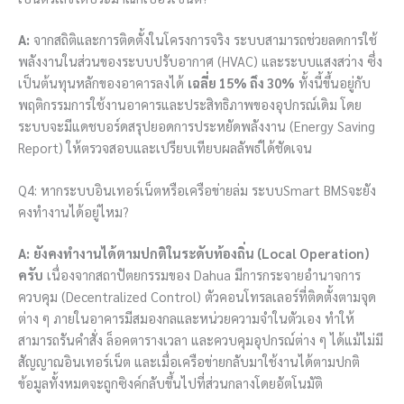
A:
จากสถิติและการติดตั้งในโครงการจริง ระบบสามารถช่วยลดการใช้
พลังงานในส่วนของระบบปรับอากาศ (HVAC) และระบบแสงสว่าง ซึ่ง
เป็นต้นทุนหลักของอาคารลงได้
เฉลี่ย 15% ถึง 30%
ทั้งนี้ขึ้นอยู่กับ
พฤติกรรมการใช้งานอาคารและประสิทธิภาพของอุปกรณ์เดิม โดย
ระบบจะมีแดชบอร์ดสรุปยอดการประหยัดพลังงาน (Energy Saving
Report) ให้ตรวจสอบและเปรียบเทียบผลลัพธ์ได้ชัดเจน
Q4: หากระบบอินเทอร์เน็ตหรือเครือข่ายล่ม ระบบSmart BMSจะยัง
คงทำงานได้อยู่ไหม?
A:
ยังคงทำงานได้ตามปกติในระดับท้องถิ่น (Local Operation)
ครับ
เนื่องจากสถาปัตยกรรมของ Dahua มีการกระจายอำนาจการ
ควบคุม (Decentralized Control) ตัวคอนโทรลเลอร์ที่ติดตั้งตามจุด
ต่าง ๆ ภายในอาคารมีสมองกลและหน่วยความจำในตัวเอง ทำให้
สามารถรันคำสั่ง ล็อคตารางเวลา และควบคุมอุปกรณ์ต่าง ๆ ได้แม้ไม่มี
สัญญาณอินเทอร์เน็ต และเมื่อเครือข่ายกลับมาใช้งานได้ตามปกติ
ข้อมูลทั้งหมดจะถูกซิงค์กลับขึ้นไปที่ส่วนกลางโดยอัตโนมัติ