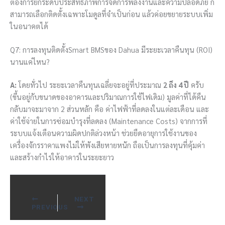
ต้องการยกระดับประสิทธิภาพการจัดการพลังงานและความปลอดภัย ก็
สามารถเลือกติดตั้งเฉพาะโมดูลที่จำเป็นก่อน แล้วค่อยขยายระบบเพิ่ม
ในอนาคตได้
Q7: การลงทุนติดตั้งSmart BMSของ Dahua มีระยะเวลาคืนทุน (ROI)
นานแค่ไหน?
A:
โดยทั่วไป ระยะเวลาคืนทุนเฉลี่ยจะอยู่ที่ประมาณ
2 ถึง 4 ปี
ครับ
(ขึ้นอยู่กับขนาดของอาคารและปริมาณการใช้ไฟเดิม) มูลค่าที่ได้คืน
กลับมาจะมาจาก 2 ส่วนหลัก คือ ค่าไฟฟ้าที่ลดลงในแต่ละเดือน และ
ค่าใช้จ่ายในการซ่อมบำรุงที่ลดลง (Maintenance Costs) จากการที่
ระบบแจ้งเตือนความผิดปกติล่วงหน้า ช่วยยืดอายุการใช้งานของ
เครื่องจักรราคาแพงไม่ให้พังเสียหายหนัก ถือเป็นการลงทุนที่คุ้มค่า
และสร้างกำไรให้อาคารในระยะยาว
NEXT
PREVIOUS