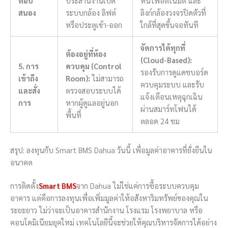
ตอบ
ประสานงานเปิด
หนีไฟอัตโนมัติ และ
สนอง
ระบบกล้อง ลิฟต์
ลิงก์กล้องวงจรปิดตัวที่
หรือประตูเข้า-ออก
ใกล้ที่สุดขึ้นจอทันที
จัดการได้ทุกที่
ต้องอยู่ที่ห้อง
(Cloud-Based):
5. การ
ควบคุม (Control
รองรับการดูแดชบอร์ด
เข้าถึง
Room):
ไม่สามารถ
ควบคุมระบบ และรับ
และสั่ง
ตรวจสอบระบบได้
แจ้งเตือนเหตุฉุกเฉิน
การ
หากผู้ดูแลอยู่นอก
ผ่านสมาร์ทโฟนได้
พื้นที่
ตลอด 24 ชม
สรุป: ลงทุนกับ Smart BMS Dahua วันนี้ เพื่อมูลค่าอาคารที่ยั่งยืนใน
อนาคต
การติดตั้ง
Smart BMS
จาก Dahua ไม่ใช่แค่การซื้อระบบควบคุม
อาคาร แต่คือการลงทุนเพื่อเพิ่มมูลค่าให้อสังหาริมทรัพย์ของคุณใน
ระยะยาว ไม่ว่าจะเป็นอาคารสำนักงาน โรงแรม โรงพยาบาล หรือ
คอนโดมิเนียมยุคใหม่ เทคโนโลยีนี้จะช่วยให้คุณบริหารจัดการได้อย่าง