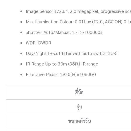
Image Sensor 1/2.8″, 2.0 megapixel, progressive s
Min. Illumination Colour: 0.01Lux (F2.0, AGC ON) 0 L
Shutter Auto/Manual, 1 ~ 1/100000s
WDR DWDR
Day/Night IR-cut filter with auto switch (ICR)
IR Range Up to 30m (98ft) IR range
Effective Pixels 1920(H)×1080(V)
ยี่ห้อ
รุ่น
ขนาดตัวรับ