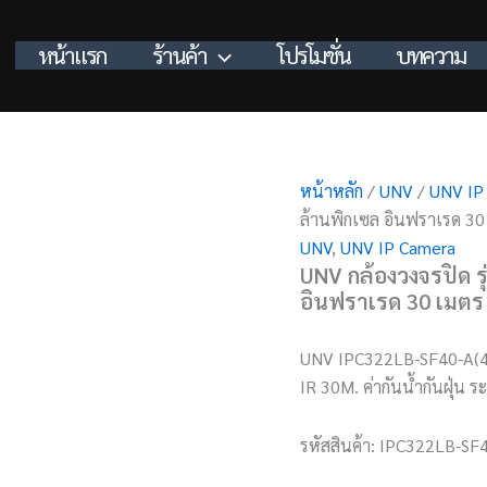
หน้าแรก
ร้านค้า
โปรโมชั่น
บทความ
หน้าหลัก
/
UNV
/
UNV IP
ล้านพิกเซล อินฟราเรด 30
UNV
,
UNV IP Camera
UNV กล้องวงจรปิด ร
อินฟราเรด 30 เมตร
UNV IPC322LB-SF40-A(4
IR 30M. ค่ากันน้ำกันฝุ่น ร
รหัสสินค้า:
IPC322LB-SF4