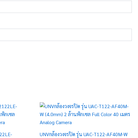
122LE-
UNVกล้องวงจรปิด รุ่น UAC-T122-AF40M-W