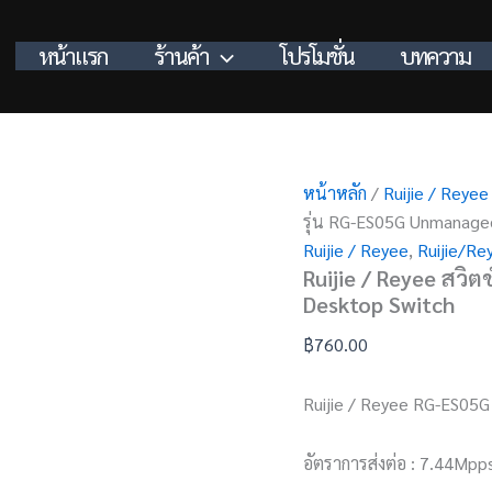
จำนวน
Ruijie
หน้าแรก
ร้านค้า
โปรโมชั่น
บทความ
/
Reyee
สวิตช์
5
พอร์ต
Non
POE
หน้าหลัก
/
Ruijie / Reyee
รุ่น
รุ่น RG-ES05G Unmanage
RG-
Ruijie / Reyee
,
Ruijie/Re
ES05G
Unmanaged
Ruijie / Reyee สวิ
Desktop
Desktop Switch
Switch
ชิ้น
฿
760.00
Ruijie / Reyee RG-ES05G 
อัตราการส่งต่อ : 7.44Mpp