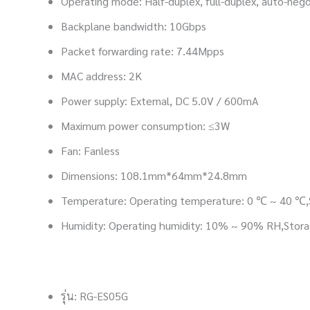
Operating mode: Half-duplex, full-duplex, auto-n
Backplane bandwidth: 10Gbps
Packet forwarding rate: 7.44Mpps
MAC address: 2K
Power supply: External, DC 5.0V / 600mA
Maximum power consumption: ≤3W
Fan: Fanless
Dimensions: 108.1mm*64mm*24.8mm
Temperature: Operating temperature: 0 ℃ ~ 40 ℃
Humidity: Operating humidity: 10% ~ 90% RH,Stor
รุ่น: RG-ES05G