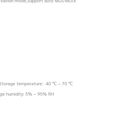
egotiation mode,Support auto MDI/MDIX
,Storage temperature: -40 ℃ ~ 70 ℃
age humidity: 5% ~ 95% RH