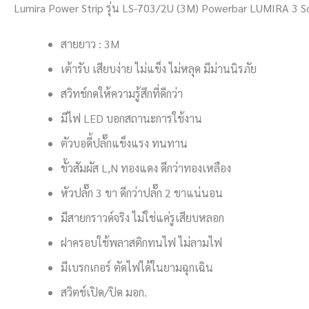
Lumira Power Strip รุ่น LS-703/2U (3M) Powerbar LUMIRA 3
สายยาว : 3M
เต้ารับ เสียบง่าย ไม่แข็ง ไม่หลุด มีม่านนิรภัย
สวิทช์กดให้ความรู้สึกที่ดีกว่า
มีไฟ LED บอกสถานะการใช้งาน
ตัวบอดี้ปลั๊กแข็งแรง ทนทาน
ขั้วสัมผัส L,N ทองแดง ดีกว่าทองเหลือง
หัวปลั๊ก 3 ขา ดีกว่าปลั๊ก 2 ขาแน่นอน
มีสายกราวด์จริง ไม่ใช่แค่รูเสียบหลอก
ฝาครอบใช้พลาสติกทนไฟ ไม่ลามไฟ
มีเบรกเกอร์ ตัดไฟได้ในยามฉุกเฉิน
สวิตช์เปิด/ปิด มอก.