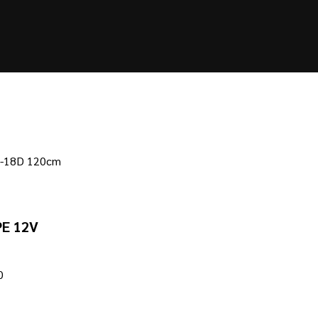
T8-18D 120cm
PE 12V
0