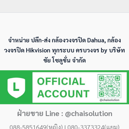
จำหน่าย ปลีก-ส่ง กล้องวงจรปิด Dahua, กล้อง
วงจรปิด Hikvision ทุกระบบ ครบวงจร by
บริษัท
ชัย โซลูชั่น จำกัด
ฝ่ายขาย Line : @chaisolution
088-5851649(หญิง) | 080-3373324(แยม)