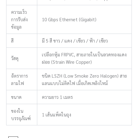
ความเร็ว
การรับส่ง
10 Gbps Ethernet (Gigabit)
ข้อมูล
สี
มี 5 สี ขาว / แดง / เขียว / ฟ้า / เขียว
เปลือกหุ้ม FRPVC, สายภายในเป็นลวดทองแดง
วัสดุ
ฝอย (Strain Wire Copper)
อัตราการ
ชนิด LSZH (Low Smoke Zero Halogen) สาย
ลามไฟ
แลนแบบไม่ติดไฟ เมื่อเกิดเพลิงไหม้
ขนาด
ความยาว 1 เมตร
ของใน
1 เส้นแพ็คในถุง
บรรจุภัณฑ์