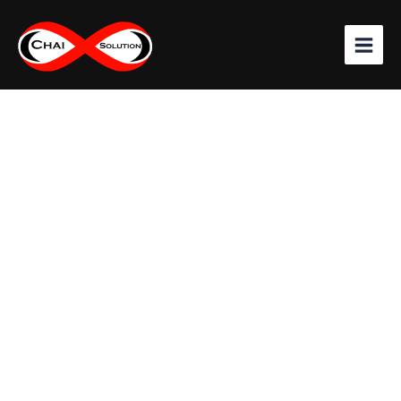
จำนวน
Skip
LINK
to
(รุ่น
content
US-
5101LZ-
X)
CAT
6
RJ45-
RJ45
Patch
Cord,
LSZH
1
M.
(สี
ของ
สาย
X=1ขาว/2แดง/3เขียว/4ฟ้า/5เหลือง)
ชิ้น