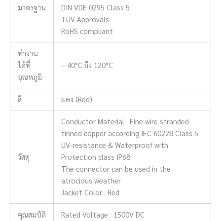
มาตรฐาน
DIN VDE 0295 Class 5
TÜV Approvals
RoHS compliant
ทำงาน
ได้ที่
– 40°C ถึง 120°C
อุณหภูมิ
สี
แดง (Red)
Conductor Material : Fine wire stranded
tinned copper according IEC 60228 Class 5
UV-resistance & Waterproof with
วัสดุ
Protection class IP68
The connector can be used in the
atrocious weather
Jacket Color : Red
คุณสมบัติ
Rated Voltage : 1500V DC