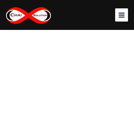
จำนวน
Skip
LINK
to
(รุ่น
content
CB-
5054R-
05)
PATCH
CORD
SOLAR
Cable
4
mm2
,
5
M.
(RED)
w/Sealed
Pakaging
ชิ้น