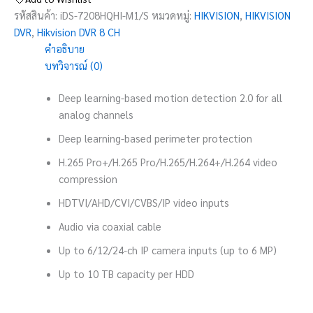
รหัสสินค้า:
iDS-7208HQHI-M1/S
หมวดหมู่:
HIKVISION
,
HIKVISION
DVR
,
Hikvision DVR 8 CH
คำอธิบาย
บทวิจารณ์ (0)
Deep learning-based motion detection 2.0 for all
analog channels
Deep learning-based perimeter protection
H.265 Pro+/H.265 Pro/H.265/H.264+/H.264 video
compression
HDTVI/AHD/CVI/CVBS/IP video inputs
Audio via coaxial cable
Up to 6/12/24-ch IP camera inputs (up to 6 MP)
Up to 10 TB capacity per HDD