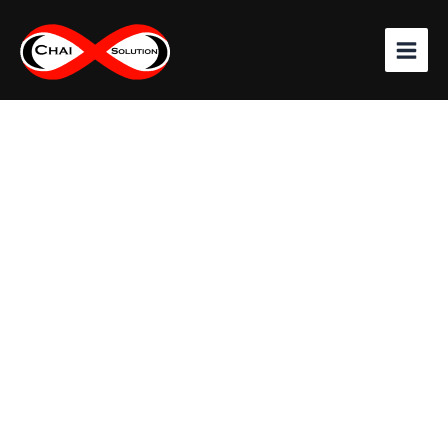
จำนวน
Skip
HIKVISION
to
เครื่อง
content
บันทึก
8
ช่อง
รุ่น
iDS-
7208HQHI-
M1/S
รองรับ
เสียง
ชิ้น