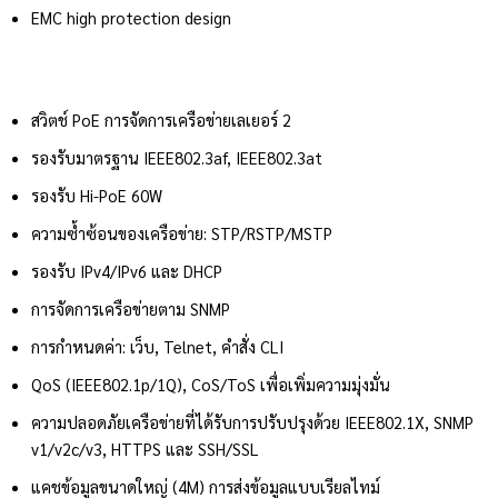
EMC high protection design
สวิตช์ PoE การจัดการเครือข่ายเลเยอร์ 2
รองรับมาตรฐาน IEEE802.3af, IEEE802.3at
รองรับ Hi-PoE 60W
ความซ้ำซ้อนของเครือข่าย: STP/RSTP/MSTP
รองรับ IPv4/IPv6 และ DHCP
การจัดการเครือข่ายตาม SNMP
การกำหนดค่า: เว็บ, Telnet, คำสั่ง CLI
QoS (IEEE802.1p/1Q), CoS/ToS เพื่อเพิ่มความมุ่งมั่น
ความปลอดภัยเครือข่ายที่ได้รับการปรับปรุงด้วย IEEE802.1X, SNMP
v1/v2c/v3, HTTPS และ SSH/SSL
แคชข้อมูลขนาดใหญ่ (4M) การส่งข้อมูลแบบเรียลไทม์