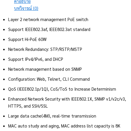
คำอธิบาย
บทวิจารณ์ (0)
Layer 2 network management PoE switch
Support IEEE802.3af, IEEE802.3at standard
Support Hi-PoE 60W
Network Redundancy: STP/RSTP/MSTP
Support IPv4/IPv6, and DHCP
Network management based on SNMP
Configuration: Web, Telnet, CLI Command
QoS (IEEE802.1p/1Q), CoS/ToS to Increase Determinism
Enhanced Network Security with IEEE802.1X, SNMP v1/v2c/v3,
HTTPS, and SSH/SSL
Large data cache(4M), real-time transmission
MAC auto study and aging, MAC address list capacity is 8K