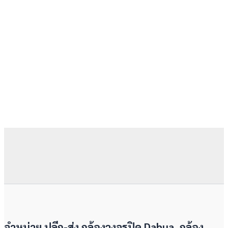
จำหน่าย ปลีก-ส่ง กล้องวงจรปิด Dahua, กล้อง