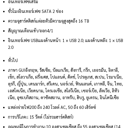
อินเทอร์เฟซเสริม
ชั่วโมง
อินเทอร์เฟซ SATA 2 ช่อง
ความจุ
ฮาร์ดดิสก์แต่ละตัวมีความจุสูงสุดถึง 16 TB
สัญญาณเตือนเข้า/ออก
4/1
อินเทอร์เฟซ USB
แผงด้านหน้า: 1 × USB 2.0; แผงด้านหลัง: 1 × USB
2.0
ทั่วไป
ภาษา GUI
อังกฤษ, รัสเซีย, บัลแกเรีย, ฮังการี, กรีก, เยอรมัน, อิตาลี,
เช็ก, สโลวาเกีย, ฝรั่งเศส, โปแลนด์, ดัตช์, โปรตุเกส, สเปน, โรมาเนีย,
ตุรกี, ญี่ปุ่น, เดนมาร์ก, สวีเดน, นอร์เวย์, ฟินแลนด์, เกาหลี, จีน, ไทย,
เอสโตเนีย, เวียดนาม, โครเอเชีย, สโลวีเนีย, เซอร์เบีย, ลัตเวีย, ลิทัว
เนีย, อุซเบกิสถาน, คาซัคสถาน, อาหรับ, ฮิบรู, ยูเครน, อินโดนีเซีย
แหล่งจ่ายไฟ
200 ถึง 240 โวลต์ AC, 50 ถึง 60 เฮิร์ตซ์
การบริโภค
≤ 15 วัตต์ (ไม่รวมฮาร์ดดิสก์)
อุณหภูมิในการทำงาน
-10 องศาเซลเซียส ถึง 55 องศาเซลเซียส (14