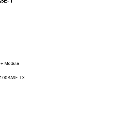
ASE-T
P+ Module
ะ 100BASE-TX