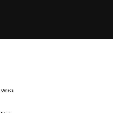
าณ Omada