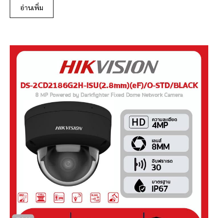
อ่านเพิ่ม
u
t
o
f
5