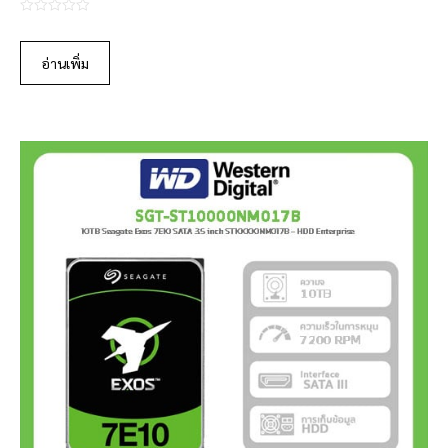
0
o
อ่านเพิ่ม
u
t
o
f
5