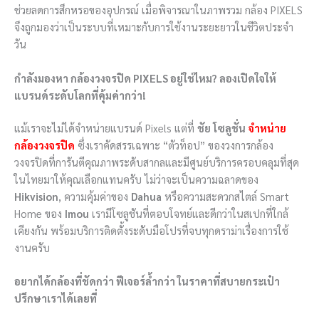
ช่วยลดการสึกหรอของอุปกรณ์ เมื่อพิจารณาในภาพรวม กล้อง PIXELS
จึงถูกมองว่าเป็นระบบที่เหมาะกับการใช้งานระยะยาวในชีวิตประจำ
วัน
กำลังมองหา กล้องวงจรปิด PIXELS อยู่ใช่ไหม? ลองเปิดใจให้
แบรนด์ระดับโลกที่คุ้มค่ากว่า!
แม้เราจะไม่ได้จำหน่ายแบรนด์ Pixels แต่ที่
ชัย โซลูชั่น
จำหน่าย
กล้องวงจรปิด
ซึ่งเราคัดสรรเฉพาะ “ตัวท็อป” ของวงการกล้อง
วงจรปิดที่การันตีคุณภาพระดับสากลและมีศูนย์บริการครอบคลุมที่สุด
ในไทยมาให้คุณเลือกแทนครับ ไม่ว่าจะเป็นความฉลาดของ
Hikvision
, ความคุ้มค่าของ
Dahua
หรือความสะดวกสไตล์ Smart
Home ของ
Imou
เรามีโซลูชันที่ตอบโจทย์และดีกว่าในสเปกที่ใกล้
เคียงกัน พร้อมบริการติดตั้งระดับมือโปรที่จบทุกดราม่าเรื่องการใช้
งานครับ
อยากได้กล้องที่ชัดกว่า ฟีเจอร์ล้ำกว่า ในราคาที่สบายกระเป๋า
ปรึกษาเราได้เลยที่