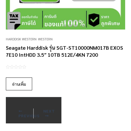
HARDDISK WESTERN
WESTERN
Seagate Harddisk รุ่น SGT-ST10000NM017B EXOS
7E10 IntHDD 3.5″ 10TB 512E/4KN 7200
0
o
อ่านเพิ่ม
u
t
o
f
NEXT
5
PREVIOUS